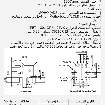
7. اختبار الهيبت: 1500Vrms
8. تشغيل نطاق درجة الحرارة: 0 ℃ TO 70 ℃
ملاحظات:
1. مصممة لدعم التطبيق ، مثل SOHO (ADSL
أجهزة المودم) ، LAN-on-Motherboard (LOM) ، والمحور ومفاتيح
التبديل.
2. موصل المواد:
السكن: البلاستيك الحراري PBT + 30٪ GF UL94V-0
الاتصال: الفوسفور بونز C5210R-EH سمك = 0.35 مم
دبابيس: نحاس C2680R-H سمك = 0.35mm
الدرع: SUS 201-1 / 2H سمك = 0.2 مم
الاتصال الطلاء: الذهب 6 دقيقة في الدقيقة دقيقة. في مجال الاتصال.
3.Wave درجة حرارة طرف لحام: 265 ℃ ماكس ، 5 ثانية كحد أقصى.
اللون المنبعث
λp (س.خ)
VF @ IF = 20MA