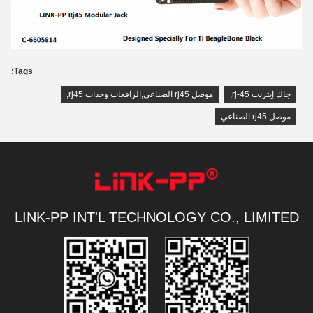
Tags:
جاك إيثرنت rj-45
,
موصل rj45 الصناعي,الرافعات وحدات rj45
,
موصل rj45 الصناعي
LINK-PP INT'L TECHNOLOGY CO., LIMITED