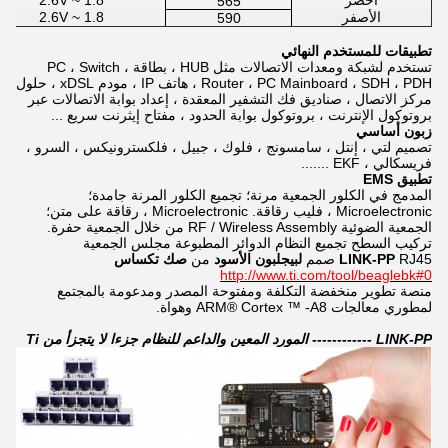
أخضر
1.8 ~ 2.6V
565
الأصفر
1.8 ~ 2.6V
590
تطبيقات للمستخدم النهائي
تستخدم لشبكة ومعدات الاتصالات مثل HUB ، بطاقة PC ، Switch ،
Router ، PC Mainboard ، SDH ، PDH ، هاتف IP ، مودم xDSL ،
حلول
مركز الاتصال ، صناديق فك التشفير المعقدة ، إعداد بوابة الاتصالات عبر
بروتوكول الإنترنت ، بروتوكول بوابة الحدود ، مفتاح إيثرنت سريع ...
زبون أساسي
تصميم لتي ، إنتل ، سامسونج ، فلوك ، جبيل ، فلكسترونيكس ، السرو ،
فريسكالي ، EKF .......
تطبيق EMS
المدمج في الكلور الجمعية مرنة؛ تجميع الكلور المرنة جامدة؛
Microelectronic ، فليب رقاقة. Microelectronic ، رقاقة على متن؛
الجمعية الضوئية RF / Wireless Assembly من خلال الجمعية حفرة.
تركيب السطح تجميع النظام الدوائر المطبوعة مجلس الجمعية
RJ45
LINK-PP
صمم
لبيجلبون الأسود
من
صك تكساس
http://www.ti.com/tool/beaglebk#0
منصة تطوير منخفضة التكلفة ومفتوحة المصدر ومدعومة بالمجتمع
لمطوري معالجات ARM® Cortex ™ -A8 وهواة.
LINK-PP ------------ المورد المعين والداعم للنظام جزءا لا يتجزأ من Ti