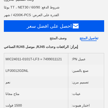
شروط الدفع: TT ، NET30 / 60/90 يومًا
القدرة على العرض: 4200K-PCS / شهر
احصل على افضل سعر
تفاصيل المنتج
وصف المنتج
إبراز:
,
الرافعات وحدات RJ45
موصل RJ45 الصناعي
عميل PN:
7499011121 = MIC24011-0101T-LF3
صنع بالصين:
LPJ0012GDNL
تصميم مرن:
نعم
عينات:
متاح مجانا
اختبار هيبوت:
1500 فولت