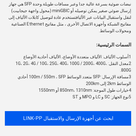
نبضات ضوئية بسرعة عالية جدا وعبر مسافات طويلة.وحدة SFP هي جهاز
إرسال ضوئي صغير يمكن توصيله أو miniGBIC (محول واجهة جيجابيت)
لنقل واستقبال البيانات عبر الأليافتستخدم عادة لتوصيل كابلات الألياف إلى
مفاتيح الشبكة وأجهزة الاتصال الأخرى ، مثل مفاتيح Ethernet الصناعية
ومحولات الوسائط.
السمات الرئيسية:
1أسلوب الألياف: الألياف متعددة الأوضاع، الألياف أحادية الأوضاع
2معدل النقل: 1G، 2G، 4G / 10G، 25G، 40G، 100G / 200G، 400G،
800G.
3مسافة الإرسال: SFP متعدد الوسائط 100m / 550m ، SFP أحادي
الوسائط 2km إلى 200km
4خيارات طول الموجة: 850nm، 1310nm أو 1550nm
5نوع الجهاز: SC و LC و MPO و ST
ابحث عن أجهزة الإرسال والاستقبال LINK-PP