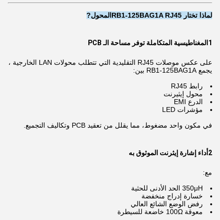
لماذا تختار RB1-125BAG1A RJ45
المحول
?
1المغناطيسية المتكاملة توفر مساحة الـ PCB
على عكس موصلات RJ45 التقليدية التي تتطلب محولات LAN الخارجية ،
يجمع RB1-125BAG1A بين:
رابط RJ45
محول إيثيرنت
الدرع EMI
مؤشرات LED
في مكون واحد مضغوط، مما يقلل من تعقيد PCB وتكاليف التجميع.
2أداء إشارة إيثرنت الموثوق به
مع:
350μH الحد الأدنى للحثية
خسارة إدراج منخفضة
رفض الوضع الشائع العالي
معوقة 100Ω خاضعة للسيطرة