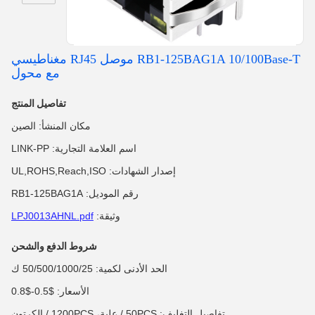
RB1-125BAG1A 10/100Base-T موصل RJ45 مغناطيسي
مع محول
تفاصيل المنتج
مكان المنشأ: الصين
اسم العلامة التجارية: LINK-PP
إصدار الشهادات: UL,ROHS,Reach,ISO
رقم الموديل: RB1-125BAG1A
وثيقة:
LPJ0013AHNL.pdf
شروط الدفع والشحن
الحد الأدنى لكمية: 50/500/1000/25 ك
الأسعار: $0.5-$0.8
تفاصيل التغليف: 50PCS / علبة، 1200PCS / الكرتون