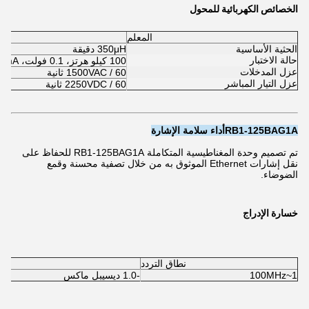
الخصائص الكهربائية للمحول
المعلم
الحثية الأساسية
350μH دقيقة
حالة الاختبار
100 كيلو هرتز، 0.1 فولت، 8mA تعصب DC
عزل المدخلات
1500VAC / 60 ثانية
عزل التيار المباشر
2250VDC / 60 ثانية
RB1-125BAG1A
أداء سلامة الإشارة
تم تصميم وحدة المغناطيسية المتكاملة RB1-125BAG1A للحفاظ على
نقل إشارات Ethernet الموثوق به من خلال تصفية محسنة وقمع
الضوضاء.
خسارة الإدراج
نطاق التردد
1~100MHz
-1.0 ديسيبل ماكس