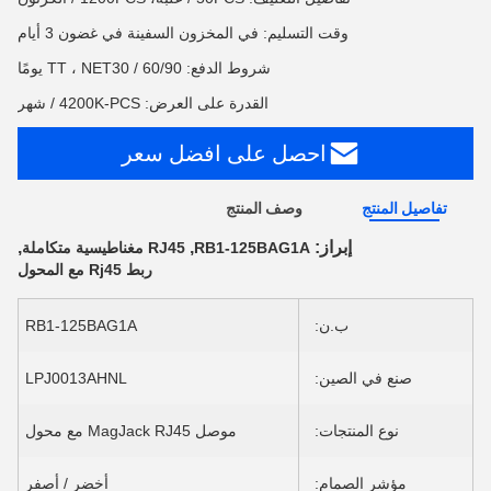
وقت التسليم: في المخزون السفينة في غضون 3 أيام
شروط الدفع: TT ، NET30 / 60/90 يومًا
القدرة على العرض: 4200K-PCS / شهر
احصل على افضل سعر
تفاصيل المنتج
وصف المنتج
إبراز:
,
,
RB1-125BAG1A
RJ45 مغناطيسية متكاملة
ربط Rj45 مع المحول
ب.ن:
RB1-125BAG1A
صنع في الصين:
LPJ0013AHNL
نوع المنتجات:
موصل MagJack RJ45 مع محول
مؤشر الصمام:
أخضر / أصفر