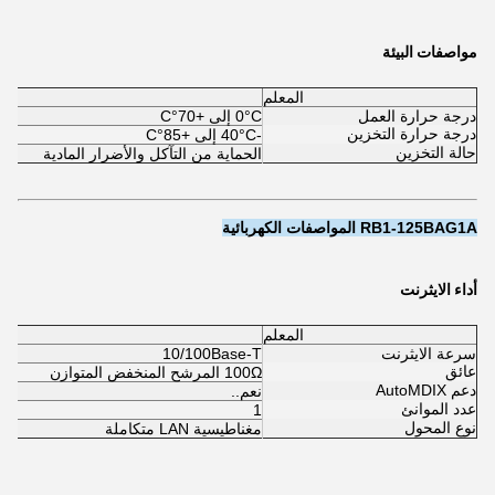
مواصفات البيئة
المعلم
درجة حرارة العمل
0°C إلى +70°C
درجة حرارة التخزين
-40°C إلى +85°C
حالة التخزين
الحماية من التآكل والأضرار المادية
RB1-125BAG1A المواصفات الكهربائية
أداء الايثرنت
المعلم
سرعة الايثرنت
10/100Base-T
عائق
100Ω المرشح المنخفض المتوازن
دعم AutoMDIX
نعم..
عدد الموانئ
1
نوع المحول
مغناطيسية LAN متكاملة