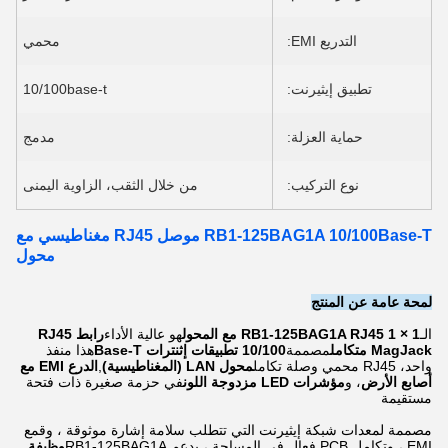
التدريع EMI:
محمي
تطبيق إيثيرنت:
10/100base-t
حماية العزلة:
مدمج
نوع التركيب:
من خلال الثقب، الزاوية اليمنى
RB1-125BAG1A 10/100Base-T موصل RJ45 مغناطيسي مع
محول
لمحة عامة عن المنتج
الـ
RB1-125BAG1A RJ45 1 × 1 مع المحول
هو عالية الأداء
رابط RJ45
MagJack متكامل
مصممة
10/100 تطبيقات إثنترات Base-T
هذا منفذ
واحد، RJ45 محمي وصلة تكامل
محول LAN (المغناطيسية)
,
الدرع EMI مع
أصابع الأرض
، و
مؤشرات LED مزدوجة اللون
في حزمة صغيرة ذات فتحة
مستقيمة
مصممة لمعدات شبكة إيثيرنت التي تتطلب سلامة إشارة موثوقة ، وقمع
EMI ، وتكامل PCB فعال في المساحة ، يدعم RB1-125BAG1A
وظيفة