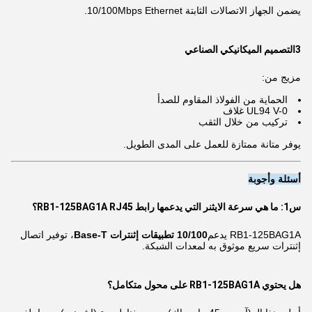
يضمن الجهاز الاتصالات الثابتة 10/100Mbps Ethernet.
3التصميم الميكانيكي الصناعي
مزيج من:
الحماية من الفولاذ المقاوم للصدأ
UL94 V-0 غلاف
تركيب من خلال الثقب
يوفر متانة ممتازة للعمل على المدى الطويل.
أسئلة وأجوبة
س1: ما هي سرعة الايثنر التي يدعمها رابط RB1-125BAG1A RJ45؟
RB1-125BAG1A يدعم
10/100 تطبيقات إثنترات Base-T
، توفير اتصال
إثنترات سريع موثوق به لمعدات الشبكة.
هل يحتوي RB1-125BAG1A على محول متكامل؟