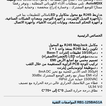
AutoMDIX
، تلبي متطلبات الأداء الكهربائي المتطلبة ، وتوفر رفضًا
ممتازًا للوضع المشترك ، وخسارة إدراج منخفضة ، وحماية عزل.
هذا
ربط RJ45 مع محول متكامل و LED
مثالي للتطبيقات بما في
ذلك
أجهزة التبديل الإيثيرنت، و أجهزة التوجيه، ومعدات الشبكات الصناعية،
و أجهزة التحكم المدمجة، وبوابات إنترنت الأشياء، وأجهزة الاتصال
.
الخصائص الرئيسية
مكامل RJ45 MagJack مع المحول
تكوين رابط RJ45 بمنفذ واحد 1 × 1
دعم
10/100 تطبيقات إثنترات Base-T
مدمجة
مؤشرات LED (الخضراء/الصفراء)
تصميم محمي مع أصابع الأرض EMI
تركيب للوحة PCB الزاوية المستقيمة من خلال الثقب
دعم
وظيفة أوتومديكس إيثرنت
350μH الحد الأدنى للحثية مع تحيز 8mA DC
أداء EMI ممتاز مع رفض الوضع المشترك ≥30dB
1500VAC حماية عزل HiPot
غطاء من البلاستيك الحراري عالي درجة الحرارة مع تصنيف
UL94 V-0
نطاق درجة حرارة العمل:
0°C إلى +70°C
RB1-125BAG1A المواصفات التقنية