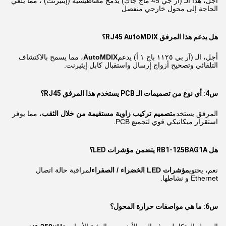
أجل، هذا الـ (آر جي 45 ماج جاك) يدمج مغناطيسية (إيثيرنت) ، مما يلغي
الحاجة إلى محول خارجي منفصل
هل يدعم هذا المرفق RJ45 AutoMDIX؟
أجل، الـ (آر بي ١١٢٥ باج ١ أ) يدعم
AutoMDIX
، مما يسمح بالاكتشاف
التلقائي وتصحيح أزواج إرسال واستقبال كابل إيثيرنت.
س4: أي نوع من تصميمات الـ PCB يستخدم هذا المرفق RJ45؟
المرفق يستخدم
تصميم تركيب زاوية مستقيمة من خلال الثقب
، مما يوفر
استقرار ميكانيكي قوي لتجميع PCB.
هل RB1-125BAG1A يتضمن مؤشرات LED؟
نعم، يحتوي
مؤشرات LED الخضراء / الصفراء
لمراقبة حالة اتصال
Ethernet و نشاطها.
س6: ما هي مواصفات حرارة المحول؟