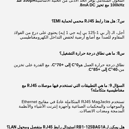
المحول المتكامل يوفر الحد الأدنى من الحثية الأساسية
350μH عند
100kHz مع تحيز 8mA DC
.
س7: هل هذا رابط RJ45 محمي لحماية EMI؟
أجل، الـ (آر بي 1-125 بي إيه جي 1 إيه) يحتوي على درع من الفولاذ
المقاوم للصدأ مع أصابع أرضية لخفض التداخل الكهرومغناطيسي
س8: ما هي نطاق درجة حرارة التشغيل؟
نطاق درجة حرارة العمل هو
0°C إلى +70°C
، مع القدرة على تخزين
من
-40°C إلى +85°C
.
السؤال 9: ما هي التطبيقات التي تستخدم فيها موصلات RJ45 مع
مغناطيسية متكاملة؟
تستخدم RJ45 MagJacks المتكاملة عادةً في مفاتيح Ethernet
والموجهات والمحكمات الصناعية وأجهزة إنترنت الأشياء والأنظمة
المدمجة ومعدات الاتصالات.
هل يمكن لـ RB1-125BAG1A استبدال رابط RJ45 منفصل ومحول LAN؟