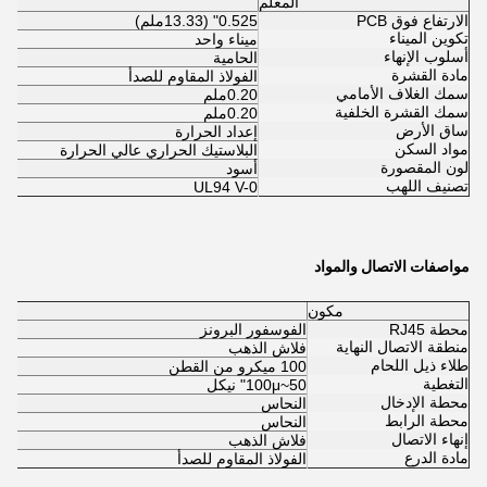
المعلم
الارتفاع فوق PCB
0.525" (13.33ملم)
تكوين الميناء
ميناء واحد
أسلوب الإنهاء
الحامية
مادة القشرة
الفولاذ المقاوم للصدأ
سمك الغلاف الأمامي
0.20ملم
سمك القشرة الخلفية
0.20ملم
ساق الأرض
إعداد الحرارة
مواد السكن
البلاستيك الحراري عالي الحرارة
لون المقصورة
أسود
تصنيف اللهب
UL94 V-0
مواصفات الاتصال والمواد
مكون
محطة RJ45
الفوسفور البرونز
منطقة الاتصال النهاية
فلاش الذهب
طلاء ذيل اللحام
100 ميكرو من القطن
التغطية
50~100μ" نيكل
محطة الإدخال
النحاس
محطة الرابط
النحاس
إنهاء الاتصال
فلاش الذهب
مادة الدرع
الفولاذ المقاوم للصدأ