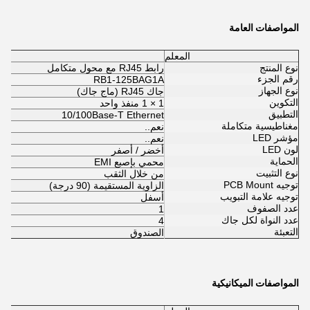
المواصفات العامة
المعلم
نوع المنتج
رابط RJ45 مع محول متكامل
رقم الجزء
RB1-125BAG1A
نوع الجهاز
جاك RJ45 (ماج جاك)
التكوين
1 × 1 منفذ واحد
التطبيق
10/100Base-T Ethernet
مغناطيسية متكاملة
نعم..
مؤشر LED
نعم..
لون LED
أخضر / أصفر
الحماية
محمي بإصبع EMI
نوع التثبيت
من خلال الثقب
توجيه PCB Mount
الزاوية المستقيمة (90 درجة)
توجيه علامة التبويب
أسفل
عدد الصفوف
1
عدد النواة لكل جاك
4
التعبئة
الصندوق
المواصفات الميكانيكية