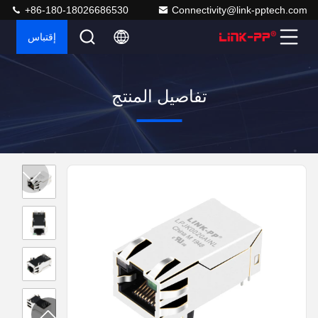
+86-180-18026686530
Connectivity@link-pptech.com
إقتباس
تفاصيل المنتج