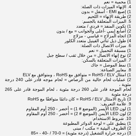
1) محمية = نعم
4. الإنهاء الميزات ذات الصلة:
1) إصبع EMI - أسفل = بدون
2) طريقة الإنهاء = اللحيم
5. الميزات المتعلقة بالجسم:
1) تكوين المنفذ = فردي / متعدد
2) أصابع إيمي -أعلى والجوانب = مع / بدون
3) اتجاه المزلاج = قياسي - مزلاج
4) طول ذيل ثنائي الفينيل متعدد الكلور
6. ميزات الاتصال ذات الصلة:
1) مسبقة التحميل = نعم
2) نوع إنهاء الاتصال = من خلال ثقب / سطح جبل
7. الميزات المتعلقة بالسكن:
1) نمط الموصل = جاك
8. معايير الصناعة:
1) امتثال RoHS / ELV = متوافق مع RoHS ، ومتوافق مع ELV
2) عمليات لحام خالية من الرصاص = لحام موجه قادر على 240 درجة
مئوية ،
لحام الموجة قادر على 260 درجة مئوية ، لحام الموجة قادر على 265
درجة مئوية
3) تاريخ الامتثال RoHS / ELV = كان دائمًا متوافقًا مع RoHS
9. علامة التعريف:
1) لون LED الأيسر (الموضع # 1) = أخضر - 250 أوم المقاوم
2) لون LED الأيمن (الموضع # 2) = أخضر - 250 أوم المقاوم
10. شروط الاستخدام:
1) ينطبق على = لوحة الدوائر المطبوعة
2) الظروف البيئية = مكتب / مبنى
3) درجة حرارة التشغيل (درجة مئوية) = 0-70 / -40 - +85