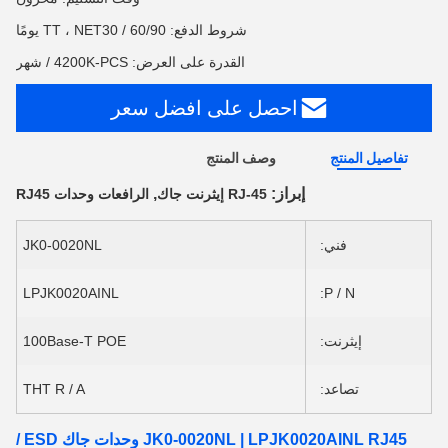
شروط الدفع: TT ، NET30 / 60/90 يومًا
القدرة على العرض: 4200K-PCS / شهر
احصل على افضل سعر
تفاصيل المنتج
وصف المنتج
إبراز:
,
RJ-45 إيثرنت جاك
الرافعات وحدات RJ45
فني:
JK0-0020NL
LPJK0020AINL
P / N:
إيثرنت:
100Base-T POE
تصاعد:
THT R / A
JK0-0020NL | LPJK0020AINL RJ45 وحدات جاك ESD /