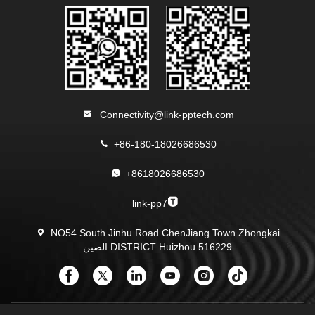
Connectivity@link-pptech.com
+86-180-18026686530
+8618026686530
link-pp7
NO54 South Jinhu Road ChenJiang Town Zhongkai
DISTRICT Huizhou 516229 الصين