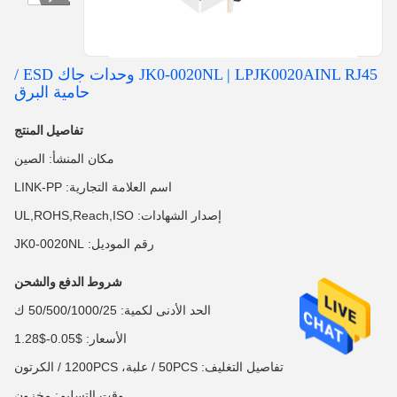
JK0-0020NL | LPJK0020AINL RJ45 وحدات جاك ESD /
حامية البرق
تفاصيل المنتج
مكان المنشأ: الصين
اسم العلامة التجارية: LINK-PP
إصدار الشهادات: UL,ROHS,Reach,ISO
رقم الموديل: JK0-0020NL
شروط الدفع والشحن
الحد الأدنى لكمية: 50/500/1000/25 ك
الأسعار: $0.05-$1.28
تفاصيل التغليف: 50PCS / علبة، 1200PCS / الكرتون
وقت التسليم: مخزون