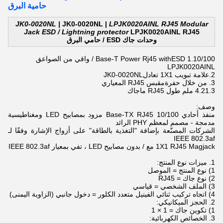
حامية البرق
JK0-0020NL |
JK0-0020NL |
LPJK0020AINL RJ45 Modular
Jack ESD / Lightning protector
LPJK0020AINL RJ45
وحدات جاك ESD / حامي البرق
10/100 Base-T Power Rj45 with
1.
ESD / واقي من الصواعق
LPJK0020AINL
2.
علامة تبويب 1X1 تعادل
JK0-0020NL
3. من خلال حفرة
مقبس RJ45 المعياري
4.21.3 ملم طول
RJ45 ماجاك
وصف:
منفذ أحادي 10/100 Base-TX RJ45 مزود بمصابيح LED ومغناطيسية
مدمجة - مصمم لمعظم PHY الرائد
الشركات المصنّعة بإضافة "التغذية بالطاقة" على أزواج الإشارة وفقًا لـ
IEEE 802.3af
1X1 RJ45 Magjack مع / بدون مصابيح LED ، تفي بمعيار IEEE 802.3af
1. ميزات نوع المنتج:
1) نوع المنتج = الموصل
2) نوع جاك = RJ45
3) الملف الشخصي = قياسي
4) اتجاه تركيب ثنائي الفينيل متعدد الكلور = دخول جانبي (الزاوية اليمنى)
2. الحجز الميكانيكي:
1) تكوين جاك = 1 × 1
3. الخصائص الكهربائية: