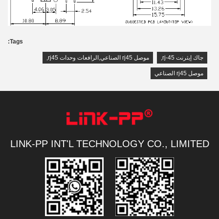
Tags:
جاك إيثرنت rj-45
,
موصل rj45 الصناعي,الرافعات وحدات rj45
,
موصل rj45 الصناعي
LINK-PP INT'L TECHNOLOGY CO., LIMITED