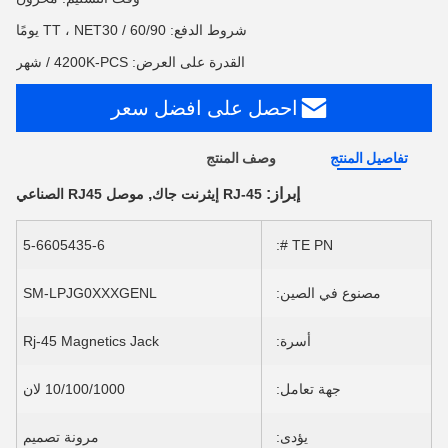
شروط الدفع: TT ، NET30 / 60/90 يومًا
القدرة على العرض: 4200K-PCS / شهر
احصل على افضل سعر
تفاصيل المنتج
وصف المنتج
إبراز:
,
RJ-45 إيثرنت جاك
موصل RJ45 الصناعي
5-6605435-6
TE PN #:
مصنوع في الصين:
SM-LPJG0XXXGENL
أسرة:
Rj-45 Magnetics Jack
جهة تعامل:
10/100/1000 لان
يؤدى:
مرونة تصميم