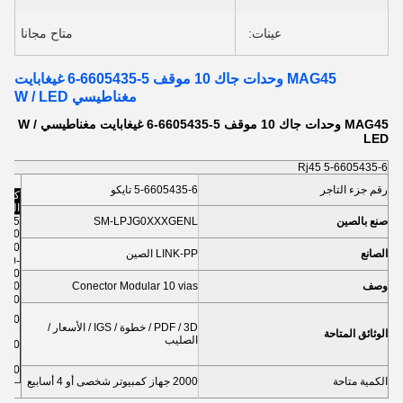
عينات:
متاح مجانا
MAG45 وحدات جاك 10 موقف 5-6605435-6 غيغابايت
مغناطيسي W / LED
MAG45 وحدات جاك 10 موقف 5-6605435-6 غيغابايت مغناطيسي W /
LED
Rj45 5-6605435-6
رقم جزء التاجر
5-6605435-6 تايكو
كسر
السع
صنع بالصين
SM-LPJG0XXXGENL
1-5
0
10-
-500
الصانع
LINK-PP الصين
000-
،500
وصف
Conector Modular 10 vias
5000
0000
0000
PDF / 3D / خطوة / IGS / الأسعار /
الوثائق المتاحة
الصليب
0000
0000
الكمية متاحة
2000 جهاز كمبيوتر شخصى أو 4 أسابيع