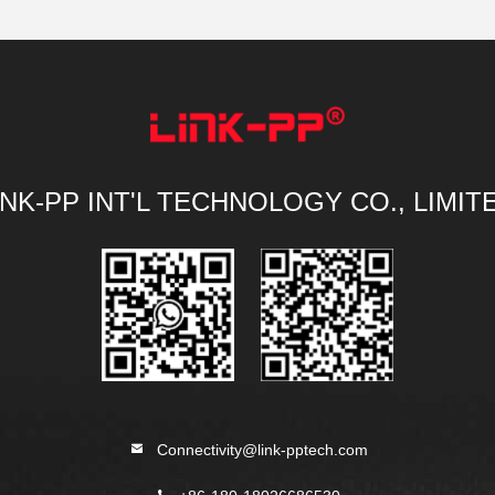
INK-PP INT'L TECHNOLOGY CO., LIMIT
Connectivity@link-pptech.com