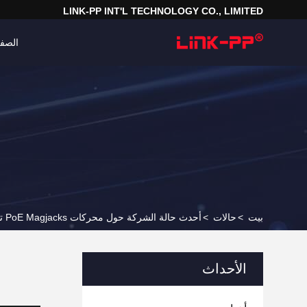
LINK-PP INT'L TECHNOLOGY CO., LIMITED
الصفح
بيت
>
حالات
>
أحدث حالة الشركة حول محركات PoE Magjacks تدفع أنظمة مراقبة مدينة ذكية موثوقة
الأحداث