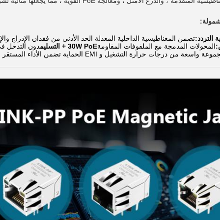
 والدرع الأمثل ، ومعالجة PoE القوية ، مما يجعلها مثالية لشبكات المراقبة الذكية.
شمولة
:
 التردد:
تضمن المغناطيسية الداخلية المعدلة الحد الأدنى من فقدان الإدراج والإتصال المتقاطع لـ rnet
المحولات المدمجة مع الملفوفات المقاومة
30W PoE + التسليم
دون التدخل في 
عة واسعة من درجات حرارة التشغيل و EMI الحماية تضمن الأداء المستقر في عمليات النشر في الهواء الطلق.