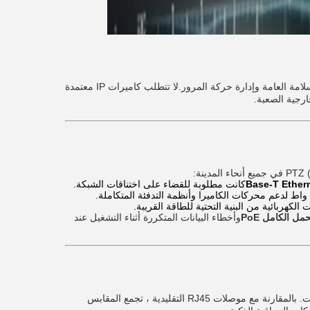
، أصبحت مراقبة الفيديو حجر الزاوية للسلامة العامة وإدارة حركة المرور.لا تتطلب كاميرات IP معتمدة
ارجية الصعبة.
كانت مطلوبة للقضاء على اختناقات الشبكة.
 الكهربائية من البنية التحتية للطاقة القريبة.
ل الكامل PoE
وأخطاء البيانات المتكررة أثناء التشغيل عند
تطبيقات. بالمقارنة مع موصلات RJ45 التقليدية ، تجمع المقابس