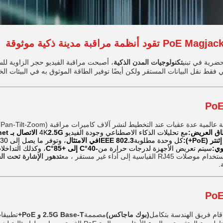
لحضرية في تبني
تكنولوجيات المدن الذكية
 فقط نقل البيانات المستقر ولكن أيضًا توفير الطاقة الموثوق به في البيئات الخ
ة عقبات عند التخطيط لنشر آلاف كاميرات مراقبة PTZ (Pan-Tilt-Zoom) في جميع أنحاء المدينة:
طاق العريض:
مع تحليلات الذكاء الاصطناعي وجودة الفيديو 4K
2.5G الاتصال بـ Base-T Ethernet
(PoE+):
كل وحدة مطلوبة
IEEE 802.3في الامتثال
، وتوفر ما يصل إلى 30 واط لدعم محركات الكاميرا وأنظمة التدفئة المتكاملة.
وي:
سيتم تعريض الأجهزة لدرجات حرارة من
-40°C إلى +85°C
، وكذلك التداخلات
القياسية إلى أداء غير مستقر ، مع
تدهور الإشارة تحت الحم
.
 قام فريق الهندسة بتكامل
(بوك ماجاكس)
مصممة
2.5G Base-T و PoE+