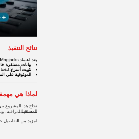
نتائج التنفيذ
بعد اعتماد PoE Magjacks، حقق مشروع المراقبة تحسينات كبيرة:
بيانات مستقرة خال
تثبيت أسرع:
انخفا
الموثوقية على الم
لماذا هي مهمة 
نجاح هذا المشروع يبر
للمستقبل
للمراقبة، وبن
لمزيد من التفاصيل حول موصلات PoE RJ45 والمقب