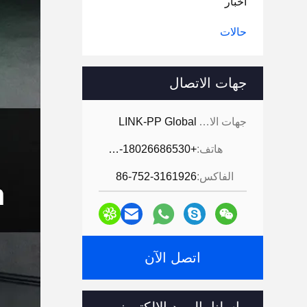
أخبار
حالات
جهات الاتصال
جهات الاتصال:
LINK-PP Global
هاتف:
+86-180-18026686530
الفاكس:
86-752-3161926
اتصل الآن