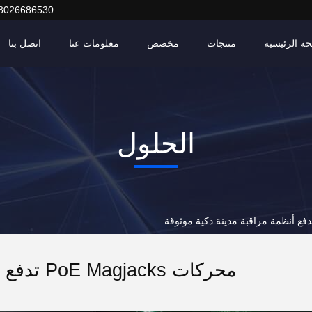
8026686530
ة الرئيسية
منتجات
مخصص
معلومات عنا
اتصل بنا
الحلول
محركات PoE Magjacks تدفع أنظمة مراقبة مدينة ذكية موثوقة