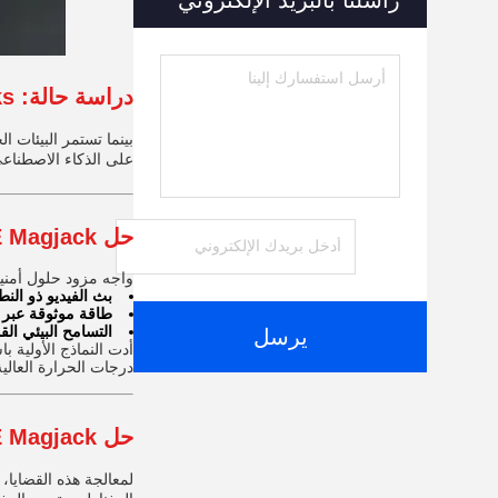
راسلنا بالبريد الإلكتروني
دراسة حالة: PoE Magjacks تقود أنظمة مراقبة مدينة ذكية موثوقة
بينما تستمر البيئات ا
على الذكاء الاصطناعي
حل PoE Magjack
واجه مزود حلول أمنية عالمية عد
بث الفيديو ذو الن
طاقة موثوقة عبر إثنتر 
التسامح البيئي الق
يرسل
أدت النماذج الأولية باستخدام موصلات RJ45 
درجات الحرارة العالية
حل PoE Magjack
لمعالجة هذه القضايا،