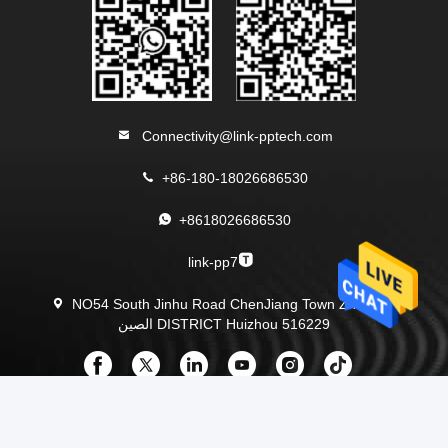
Connectivity@link-pptech.com
+86-180-18026686530
+8618026686530
link-pp7
NO54 South Jinhu Road ChenJiang Town Zhongkai
DISTRICT Huizhou 516229 الصين
الصين نوعية جيدة RJ45 جاك وحدات المورد. حقوق النشر © 2013-