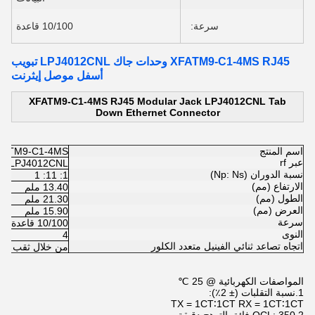
سرعة:
10/100 قاعدة
XFATM9-C1-4MS RJ45 وحدات جاك LPJ4012CNL تبويب
أسفل موصل إيثرنت
XFATM9-C1-4MS RJ45 Modular Jack LPJ4012CNL Tab
Down Ethernet Connector
اسم المنتج
FATM9-C1-4MS
عبر rf
LPJ4012CNL
نسبة الدوران (Np: Ns)
1: 11: 1
الارتفاع (مم)
13.40 ملم
الطول (مم)
21.30 ملم
العرض (مم)
15.90 ملم
سرعة
10/100 قاعدة
النوى
4
اتجاه تصاعد ثنائي الفينيل متعدد الكلور
من خلال ثقب
المواصفات الكهربائية @ 25 ℃
1.نسبة التقلبات (± 2٪):
TX = 1CT∶1CT RX = 1CT∶1CT