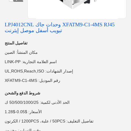
XFATM9-C1-4MS RJ45 وحدات جاك LPJ4012CNL
تبويب أسفل موصل إيثرنت
تفاصيل المنتج
مكان المنشأ: الصين
اسم العلامة التجارية: LINK-PP
إصدار الشهادات: UL,ROHS,Reach,ISO
رقم الموديل: XFATM9-C1-4MS
شروط الدفع والشحن
الحد الأدنى لكمية: 50/500/1000/25 ك
الأسعار: $0.05-$1.28
تفاصيل التغليف: 50PCS / علبة، 1200PCS / الكرتون
وقت التسليم: مخزون