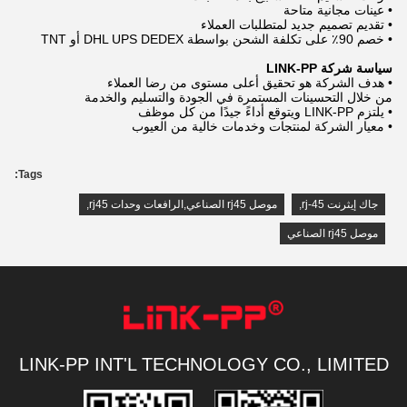
• عينات مجانية متاحة
• تقديم تصميم جديد لمتطلبات العملاء
• خصم 90٪ على تكلفة الشحن بواسطة DHL UPS DEDEX أو TNT
سياسة شركة LINK-PP
• هدف الشركة هو تحقيق أعلى مستوى من رضا العملاء
من خلال التحسينات المستمرة في الجودة والتسليم والخدمة
• يلتزم LINK-PP ويتوقع أداءً جيدًا من كل موظف
• معيار الشركة لمنتجات وخدمات خالية من العيوب
Tags:
جاك إيثرنت rj-45
,
موصل rj45 الصناعي,الرافعات وحدات rj45
,
موصل rj45 الصناعي
LINK-PP INT'L TECHNOLOGY CO., LIMITED