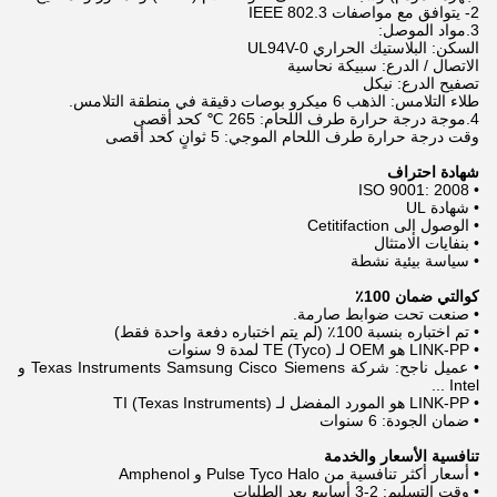
2- يتوافق مع مواصفات IEEE 802.3
3.مواد الموصل:
السكن: البلاستيك الحراري UL94V-0
الاتصال / الدرع: سبيكة نحاسية
تصفيح الدرع: نيكل
طلاء التلامس: الذهب 6 ميكرو بوصات دقيقة في منطقة التلامس.
4.موجة درجة حرارة طرف اللحام: 265 ℃ كحد أقصى
وقت درجة حرارة طرف اللحام الموجي: 5 ثوانٍ كحد أقصى
شهادة احتراف
• ISO 9001: 2008
• شهادة UL
• الوصول إلى Cetitifaction
• بنفايات الامتثال
• سياسة بيئية نشطة
كوالتي ضمان 100٪
• صنعت تحت ضوابط صارمة.
• تم اختباره بنسبة 100٪ (لم يتم اختباره دفعة واحدة فقط)
• LINK-PP هو OEM لـ TE (Tyco) لمدة 9 سنوات
• عميل ناجح: شركة Texas Instruments Samsung Cisco Siemens و
Intel ...
• LINK-PP هو المورد المفضل لـ TI (Texas Instruments)
• ضمان الجودة: 6 سنوات
تنافسية الأسعار والخدمة
• أسعار أكثر تنافسية من Pulse Tyco Halo و Amphenol
• وقت التسليم: 2-3 أسابيع بعد الطلبات