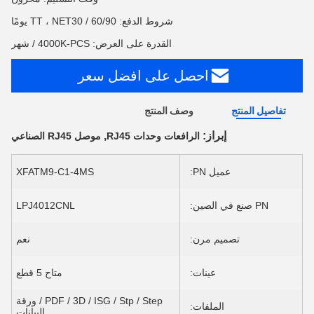
شروط الدفع: TT ، NET30 / 60/90 يومًا
القدرة على العرض: 4000K-PCS / شهر
احصل على افضل سعر
تفاصيل المنتج
وصف المنتج
إبراز:
,
الرافعات وحدات RJ45
موصل RJ45 الصناعي
عميل PN:
XFATM9-C1-4MS
PN صنع في الصين:
LPJ4012CNL
تصميم مرن:
نعم
عينات:
متاح 5 قطع
PDF / 3D / ISG / Stp / Step / ورقة
الملفات:
البيانات