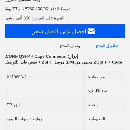
شروط الدفع: TT ، NET30 / 60/90 يومًا
القدرة على العرض: 350 ألف / شهر
احصل على افضل سعر
تفاصيل المنتج
وصف المنتج
إبراز:
,
CONN QSFP + Cage Connector
,
ZQSFP + Cage محمي من EMI
موصل ZSFP + قفص قابل للتوصيل
مواصفات:
2170806-3
نوع الألياف:
-
باعث:
ليزر FP
التطبيقات:
روابط القنوات الليفية