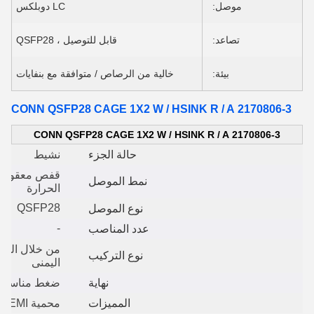
موصل:
LC دوبلكس
تصاعد:
قابل للتوصيل ، QSFP28
بيئة:
خالية من الرصاص / متوافقة مع بنفايات
2170806-3 CONN QSFP28 CAGE 1X2 W / HSINK R / A
2170806-3 CONN QSFP28 CAGE 1X2 W / HSINK R / A
حالة الجزء
نشيط
نمط الموصل
الحرارة
QSFP28
نوع الموصل
-
عدد المناصب
من خلال الفتحة
نوع التركيب
اليمنى
نهاية
ضغط مناسب
المميزات
محمية EMI