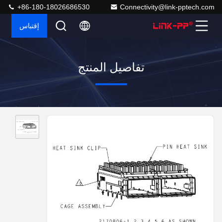
+86-180-18026686530
Connectivity@link-pptech.com
إقتباس
تفاصيل المنتج