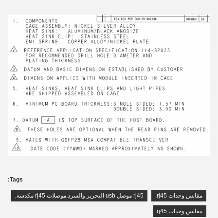
Tags:
مقابس وحدات rj45
,
rj45 موصل usb التحرير والسرد,موصلات rj45 مكدسة
,
مقابس وحدات rj45