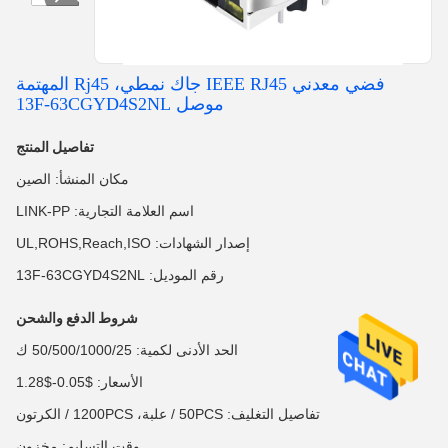
فضي معدني IEEE RJ45 جاك نمطي، Rj45 المهتمة
موصل 13F-63CGYD4S2NL
تفاصيل المنتج
مكان المنشأ: الصين
اسم العلامة التجارية: LINK-PP
إصدار الشهادات: UL,ROHS,Reach,ISO
رقم الموديل: 13F-63CGYD4S2NL
شروط الدفع والشحن
الحد الأدنى لكمية: 50/500/1000/25 ك
الأسعار: $0.05-$1.28
تفاصيل التغليف: 50PCS / علبة، 1200PCS / الكرتون
وقت التسليم: مخزون