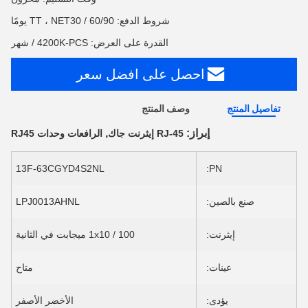
شروط الدفع: TT ، NET30 / 60/90 يومًا
القدرة على العرض: 4200K-PCS / شهر
احصل على افضل سعر
تفاصيل المنتج
وصف المنتج
إبراز:
,
RJ-45 إيثرنت جاك
الرافعات وحدات RJ45
13F-63CGYD4S2NL
PN:
صنع بالصين:
LPJ0013AHNL
إيثرنت:
1x10 / 100 ميجابت في الثانية
عينات:
متاح
يؤدى:
الأخضر الأصفر