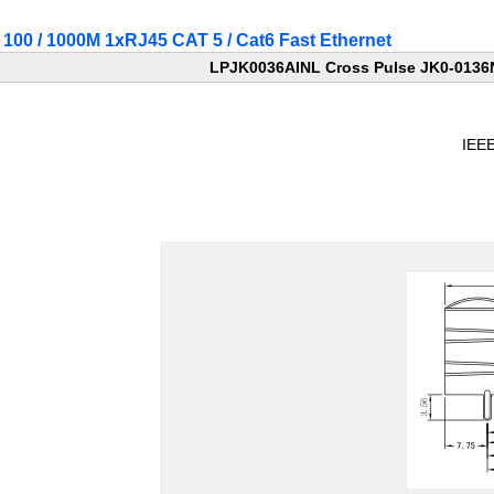
00 / 1000M 1xRJ45 CAT 5 / Cat6 Fast Ethernet
LPJK0036AINL Cross Pulse JK0-0136NL