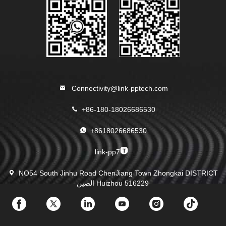
Connectivity@link-pptech.com
+86-180-18026686530
+8618026686530
link-pp7
NO54 South Jinhu Road ChenJiang Town Zhongkai DISTRICT
Huizhou 516229 الصين