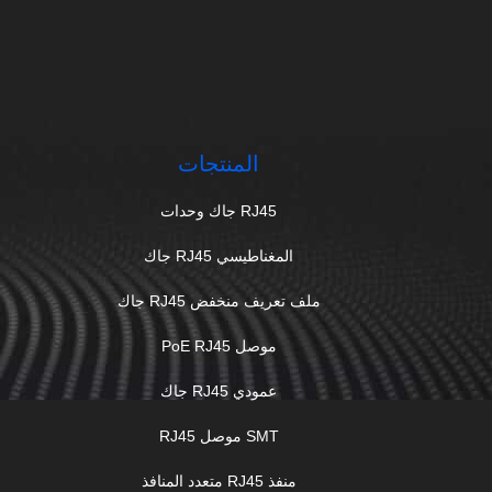
المنتجات
RJ45 جاك وحدات
المغناطيسي RJ45 جاك
ملف تعريف منخفض RJ45 جاك
موصل PoE RJ45
عمودي RJ45 جاك
SMT موصل RJ45
منفذ RJ45 متعدد المنافذ