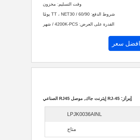
وقت التسليم: مخزون
شروط الدفع: TT ، NET30 / 60/90 يومًا
القدرة على العرض: 4200K-PCS / شهر
افضل سعر
إبراز:
,
RJ-45 إيثرنت جاك
موصل RJ45 الصناعي
LPJK0036AINL
متاح