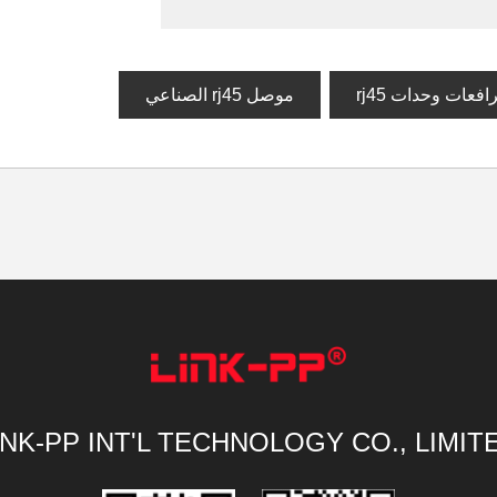
موصل rj45 الصناعي
INK-PP INT'L TECHNOLOGY CO., LIMIT