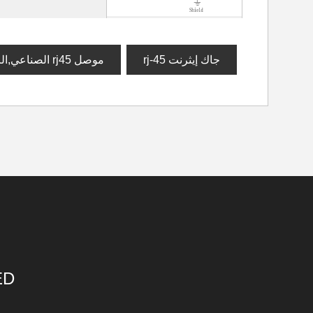
جاك إيثرنت rj-45
موصل rj45 الصناعي,الرافعات وحدات rj45
ED