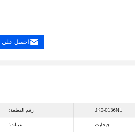
احصل على 
JK0-0136NL
رقم القطعة:
جيجابت
عينات: