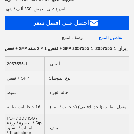
القدرة على العرض: 350 ألف / شهر
احصل على افضل سعر
تفاصيل المنتج
وصف المنتج
إبراز:
,
,
2057555-1
2057555-1 SFP + قفص
1 × 2 منفذ SFP + قفص
أصلي:
2057555-1
نوع الموصل:
SFP + قفص
حالة الجزء:
نشيط
معدل البيانات (الحد الأقصى) (جيجابت / ثانية):
16 جيجا بايت / ثانية
PDF / 3D / ISG /
Stp / الخطوة / ورقة
ملف:
البيانات / تنسيق
Touchstone /