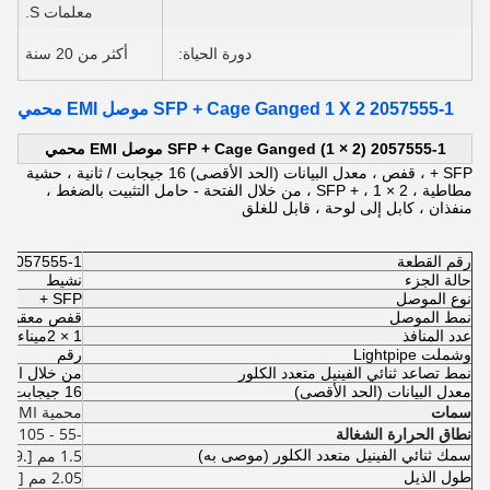
معلمات S.
دورة الحياة:
أكثر من 20 سنة
2057555-1 SFP + Cage Ganged 1 X 2 موصل EMI محمي
2057555-1 SFP + Cage Ganged (1 × 2) موصل EMI محمي
SFP + ، قفص ، معدل البيانات (الحد الأقصى) 16 جيجابت / ثانية ، حشية
مطاطية ، SFP + ، 1 × 2 ، من خلال الفتحة - حامل التثبيت بالضغط ،
منفذان ، كابل إلى لوحة ، قابل للغلق
رقم القطعة
2057555-1
حالة الجزء
نشيط
نوع الموصل
SFP +
نمط الموصل
قفص معقود (1 × 2)
عدد المنافذ
1 × 2
ميناء
وشملت Lightpipe
رقم
نمط تصاعد ثنائي الفينيل متعدد الكلور
من خلال الفتحة - it
معدل البيانات (الحد الأقصى)
16 جيجابت / ثانية
سمات
محمية EMI
نطاق الحرارة الشغالة
-55 - 105 درجة مئوية
1.5 مم [.059 بوصة]
سمك ثنائي الفينيل متعدد الكلور (موصى به)
2.05 مم [.081 بوصة]
طول الذيل