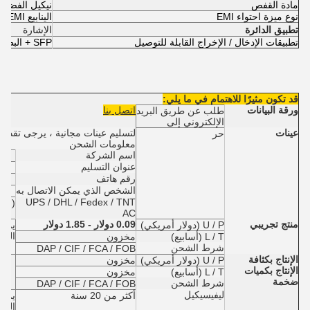
مادة القفص
نيكيل الفضي
نوع ميزة احتواء EMI
الينابيع EMI
تطبيق الدائرة
الإشارة
تطبيقات الإدخال / الإخراج القابلة للتوصيل
SFP + البطن إلى البطن مكدس
قد تكون مثيرًا للاهتمام في ما يلي:
ورقة البيانات
اتصل بنا
طلب عن طريق البريد
الإلكتروني إلى
عينات
لتسليم عينات مجانية ، يرجى تقديم
حر
معلومات الشحن
اسم الشركة
عنوان التسليم
رقم هاتف
الشخص الذي يمكن الاتصال به
UPS / DHL / Fedex / TNT
(إن 
AC
منتج تجريبي
0.09 دولار - 1.85 دولار
U / P (دولار أمريكي)
يمكن
المس
L / T (أسابيع)
مخزون
شرط الشحن
DAP / CIF / FCA / FOB
الإنتاج بكثافة
U / P (دولار أمريكي)
مخزون
الإنتاج بكميات
L / T (أسابيع)
مخزون
ضخمة
شرط الشحن
DAP / CIF / FCA / FOB
ليفيسيكيل
أكثر من 20 سنة
يمكن
الطو