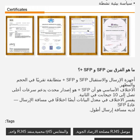
• سياسة بيئية نشطة
ما هو الفرق بين SFP و SFP +؟
أجهزة الإرسال والاستقبال SFP و SFP + متطابقة تقريبًا في الحجم
والمظهر.
الاختلاف الأساسي هو أن SFP + هو إصدار محدث يدعم سرعات أعلى
تصل إلى 10 جيجابت في الثانية.
يفسر الاختلاف في معدل البيانات أيضًا اختلافًا في مسافة الإرسال —
عادةً SFP
لديه مسافة إرسال أطول.
Tags:
موصل RJ45 مصلحة الارصاد الجوية
,
والمقابس rj45 محمية,منفذ RJ45 واحد
,