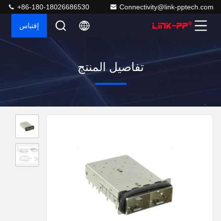
+86-180-18026686530
Connectivity@link-pptech.com
إقتباس
تفاصيل المنتج