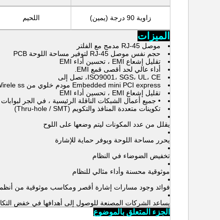
زاوية 90 درجة (يمين)
اللحيم
الميزات
موصل RJ-45 مدمج مع الفلتر
حجم نفس موصل RJ-45 لتوفير مساحة اللوحة PCB
تقليل إشعاع EMI ، تحسين أداء EMI
أداء عالي
لحد أقصى قمع EMI.
ISO9001، SGS، UL، CE، تصل إلى
Embedded mini PCI express مودم خلوي من Sier
ss
irele
تقليل إشعاع EMI ، تحسين أداء EMI
• جميع
أعمال
الشبكات الناقلة الرئيسية
، في
الجر لبوابات واجهة ال
تكوينات متعددة المنافذ والتكويم (Thru-hole / SMT)
يقلل من عدد المكونات ليتم وضعها على اللوح
يحرر مساحة اللوحة ويوفر حماية للإشارة
تخفيض الضوضاء في النظام
موثوقية محسنة وأداء مثالي للنظام
فوائد وجود مسارات إشارة أقصر ومكاسب موثوقية من أنظم
يساعد الشركات المصنعة للوصول إلى أهدافها في خفض التكا
الجزء المتعلق بالموضوع