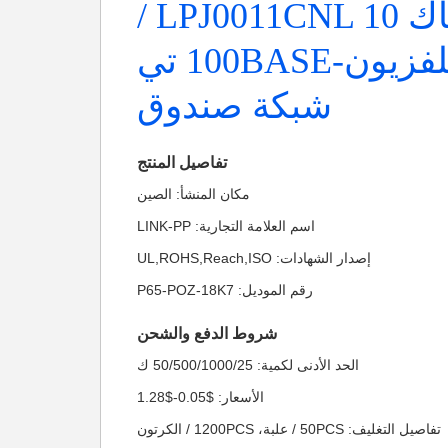
جاك LPJ0011CNL 10 /
مجموعة تلفزيون-100BASE تي
شبكة صندوق
تفاصيل المنتج
مكان المنشأ: الصين
اسم العلامة التجارية: LINK-PP
إصدار الشهادات: UL,ROHS,Reach,ISO
رقم الموديل: P65-POZ-18K7
شروط الدفع والشحن
الحد الأدنى لكمية: 50/500/1000/25 ك
الأسعار: $0.05-$1.28
تفاصيل التغليف: 50PCS / علبة، 1200PCS / الكرتون