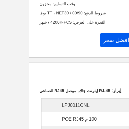
وقت التسليم: مخزون
شروط الدفع: TT ، NET30 / 60/90 يومًا
القدرة على العرض: 4200K-PCS / شهر
افضل سعر
إبراز:
,
RJ-45 إيثرنت جاك
موصل RJ45 الصناعي
LPJ0011CNL
100 م POE RJ45