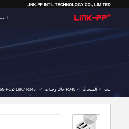
LINK-PP INT'L TECHNOLOGY CO., LIMITED
الصفح
بيت
>
المنتجات
>
RJ45 جاك وحدات
>
P65-POZ-18K7 RJ45 وحدات جاك LPJ0011CNL 10 / مجموعة تلفزيون-100BASE تي شبكة 