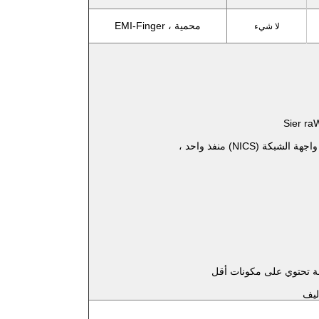
محمية ، EMI-Finger
لا شيء
raW
شبكة (NICS) منفذ واحد ،
ة تحتوي على مكونات أقل
ليف