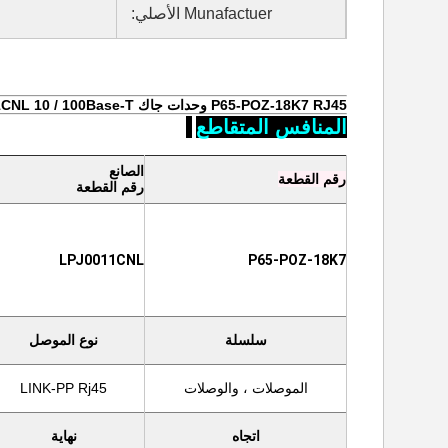
Munafactuer الأصلي:
P65-POZ-18K7 RJ45 وحدات جاك LPJ0011CNL 10 / 100Base-T شبكة التلفزيون مربع مجموعة
المنافس المتقاطع
الصانع
رقم القطعة
رقم القطعة
LPJ0011CNL
P65-POZ-18K7
سلسلة
نوع الموصل
الموصلات ، والوصلات
LINK-PP Rj45
اتجاه
نهاية