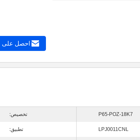
احصل على 
P65-POZ-18K7
تخصيص:
LPJ0011CNL
تطبيق: