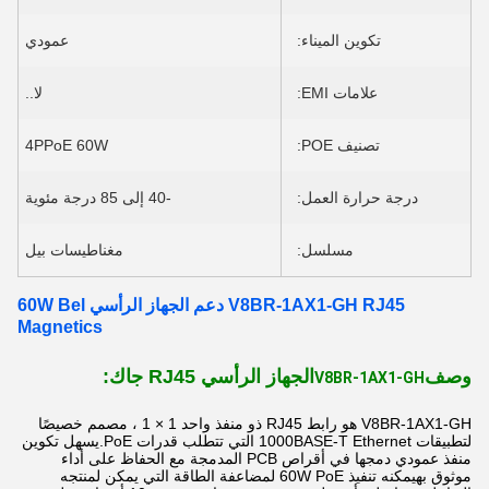
تكوين الميناء:
عمودي
علامات EMI:
لا..
تصنيف POE:
4PPoE 60W
درجة حرارة العمل:
-40 إلى 85 درجة مئوية
مسلسل:
مغناطيسات بيل
V8BR-1AX1-GH RJ45 دعم الجهاز الرأسي 60W Bel
Magnetics
وصف
الجهاز الرأسي RJ45 جاك:
V8BR-1AX1-GH
V8BR-1AX1-GH هو رابط RJ45 ذو منفذ واحد 1 × 1 ، مصمم خصيصًا
لتطبيقات 1000BASE-T Ethernet التي تتطلب قدرات PoE.يسهل تكوين
منفذ عمودي دمجها في أقراص PCB المدمجة مع الحفاظ على أداء
موثوق بهيمكنه تنفيذ 60W PoE لمضاعفة الطاقة التي يمكن لمنتجه