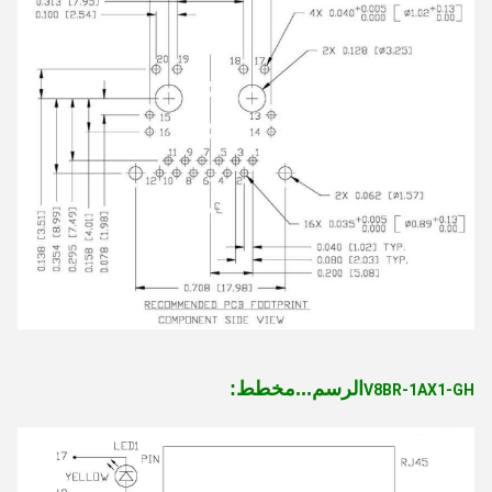
مخطط
الرسم...
:
V8BR-1AX1-GH