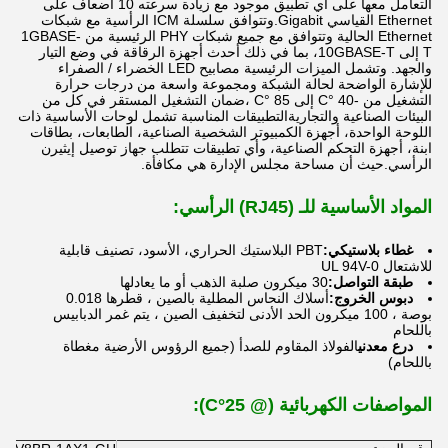
التعامل معها على أي تطبيق موجود مع زيادة سرعته 10 أضعاف على
Ethernet القياسي Gigabit.وتتوافق سلسلة ICM الرأسية مع شبكات
Ethernet الحالية وتتوافق مع جميع شبكات PHY الرئيسية من 1GBASE-
T إلى 10GBASE-T، بما في ذلك أحدث أجهزة الرقاقة في وضع التيار
والجهد. وتشمل الميزات الرئيسية مصابيح LED الخضراء / الصفراء
للإشارة الواضحة لحالة الشبكة ومجموعة واسعة من درجات حرارة
التشغيل من -40 °C إلى 85 °C ،ضمان التشغيل المستقر في كل من
البيئات الصناعية والتجاريةالتطبيقات المناسبة تشمل لوحات الأساسية ذات
اللوحة الواحدة، أجهزة الكمبيوتر الشخصية الصناعية، الطابعات، بطاقات
ابنة، أجهزة التحكم الصناعية، وأي تطبيقات تتطلب جهاز توصيل إيثيرن
الرأسي.حيث أن مساحة مجلس الإدارة هي مكافأة.
المواد الأساسية للـ (RJ45) الرأسي:
غطاء بلاستيكي:
PBT البلاستيك الحراري، الأسود، تصنيف قابلية
للاشتعال UL 94V-0
طبقة التواصل:
30 ميكرون صلبة الذهب أو ما يعادلها
دبوس الخروج:
أسلاك النحاس المطلية بالصين ، قطرها 0.018
بوصة ، 100 ميكرون الحد الأدنى لتخفيف الصين ، يتم غمر الدبابيس
باللحام
درع معدني
الفولاذ المقاوم للصدأ (جميع الرؤوس الأرضية مغطاة
باللحام)
المواصفات الكهربائية (@ 25°C):