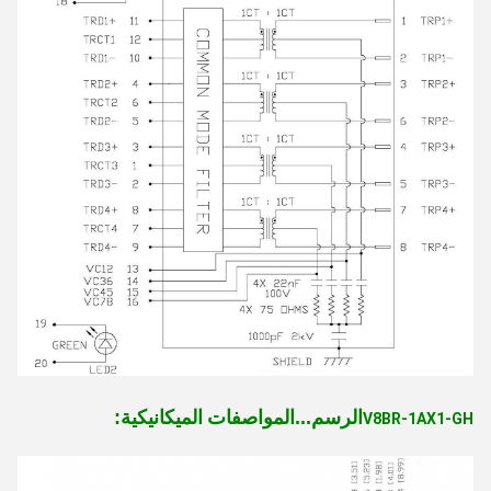
المواصفات الميكانيكية
الرسم...
:
V8BR-1AX1-GH