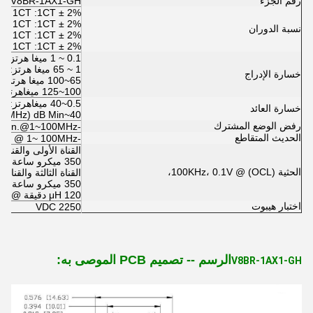
رقم الجزء
V8BR-1AX1-GH
1: 1CT :1CT ± 2%
2: 1CT :1CT ± 2%
نسبة الدوران
3: 1CT :1CT ± 2%
4: 1CT :1CT ± 2%
0.1 ~ 1 ميغا هرتز: -1.0 ديسيبل ماكس
1 ~ 65 ميغا هرتز: -0.8 ديسيبل ماكس
خسارة الإدراج
65~100 ميغا هرتز: -1.0 ديسيبل كحد أقصى
100~125 ميغاهرتز: -1.2 ديسيبل ماكس
0.5~40 ميغاهرتز: -18 ديسيبل دقيقة
خسارة العائد
40~100MHz: -12+20 log (f/80MHz) dB Min
رفض الوضع المشترك
-30dB Min.@1~100MHz
الحديث المتقاطع
-30dB MIN @ 1~ 100MHz
القناة الأولى والقناة ال
350 ميكرو ساعة دقيقة @ 8mA DC BIAS
الحثية (OCL) @ 100KHz، 0.1V،
القناة الثالثة والقناة ال
350 ميكرو ساعة دقيقة @ 8mA DC BIAS
120 μH دقيقة @ 19mA DC BIAS
اختبار هيبوت
2250 VDC
الرسم -- تصميم PCB الموصى به:
V8BR-1AX1-GH