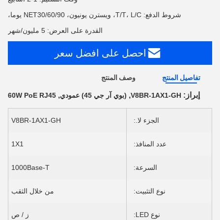
شروط الدفع: T/T، L/C، ويسترن يونيون، NET30/60/90 يوما،
القدرة على العرض: 5 مليون/شهر
احصل على افضل سعر
تفاصيل المنتج
وصف المنتج
إبراز:
,
,
V8BR-1AX1-GH
(بوي آر جي 45) عمودي
60W PoE RJ45
الجزء لا.:
V8BR-1AX1-GH
عدد المنافذ:
1X1
السرعة:
1000Base-T
نوع التثبيت:
من خلال الثقب
نوع LED:
ز / ص