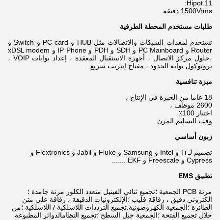
11.Hipot:
1500Vrms دقيقة
طلبات مستخدم المحطة الطرفية
تستخدم لمعدات الشبكات والاتصالات مثل HUB و PC card و Switch و
Router و PC Mainboard و SDH و PDH و IP Phone و xDSL modem
،
حلول مركز الاتصال ، أجهزة الاستقبال المعقدة ، إعداد بوابات VOIP ،
بروتوكول بوابة الحدود ، مفتاح إيثرنت سريع ...
ميزة تنافسية
18 عاما من الخبرة في الإنتاج ،
2600 موظف ،
اختبار 100٪
وقت التسليم المرن
زبون أساسي
تصميم لـ Ti و Intel و Samsung و Fluke و Jabil و Flextronics و
Cypress و Freescale و EKF .......
تطبيق EMS
مرنة PCB الجمعية ؛تجميع ثنائي الفينيل متعدد الكلور مرنة جامدة ؛
الكتروني دقيق ، رقاقة فليب ؛الإلكترونيات الدقيقة ، رقاقة على متن
الطائرة ؛الجمعية الكهروضوئية.تجميع الترددات اللاسلكية / اللاسلكية ؛من
خلال تجميع الفتحة ؛الجمعية جبل السطح ؛تجميع النظامالدوائر المطبوعة