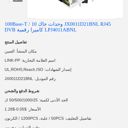
JX0011D21BNL RJ45 وحدات جاك 10 / 100Base-T
LPJ4011ABNL كاميرا رقمية DVB
تفاصيل المنتج
مكان المنشأ: الصين
اسم العلامة التجارية: LINK-PP
إصدار الشهادات: UL,ROHS,Reach,ISO
رقم الموديل: JX0011D21BNL
شروط الدفع والشحن
الحد الأدنى لكمية: 50/500/1000/25 ك
الأسعار: $0.05-$1.28
تفاصيل التغليف: 50PCS / علبة، 1200PCS / الكرتون
وقت التسليم: مخزون