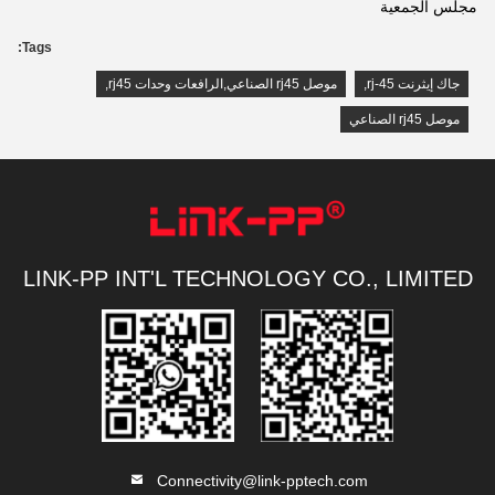
مجلس الجمعية
Tags:
جاك إيثرنت rj-45
,
موصل rj45 الصناعي,الرافعات وحدات rj45
,
موصل rj45 الصناعي
LINK-PP INT'L TECHNOLOGY CO., LIMITED
Connectivity@link-pptech.com