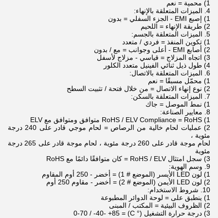
1) محمية = نعم
4. الميزات المتعلقة بالإنهاء:
1) إصبع EMI - الجزء السفلي = بدون
2) طريقة الإنهاء = اللحيم
5. الميزات المتعلقة بالجسم:
1) تكوين المنفذ = فردي / متعدد
2) أصابع EMI - أعلى وجوانب = مع / بدون
3) اتجاه المزلاج = قياسي - مزلاج لأسفل
4) طول ذيل ثنائي الفينيل متعدد الكلور
6. الميزات المتعلقة بالاتصال:
1) محمّل مسبقًا = نعم
2) نوع إنهاء الاتصال = من خلال فتحة / تثبيت السطح
7. الميزات المتعلقة بالسكن:
1) نمط الموصل = جاك
8. معايير الصناعة:
1) RoHS / ELV Compliance = RoHS متوافق ومتوافق مع ELV
2) عمليات لحام خالية من الرصاص = لحام موجي قادر على 240 درجة
مئوية ،
لحام موجة قادر على 260 درجة مئوية ، لحام موجة قادر على 265 درجة
مئوية
3) سجل امتثال RoHS / ELV = كان متوافقًا دائمًا مع RoHS
9. وسم الهوية:
1) لون LED الأيسر (الموضع # 1) = أخضر - 250 أوم المقاوم
2) لون LED الأيمن (الموضع # 2) = أخضر - مقاوم 250 أوم
10. شروط الاستخدام:
1) ينطبق على = لوحة الدوائر المطبوعة
2) الظروف البيئية = المكتب / المبنى
3) درجة حرارة التشغيل (° C) = 0-70 / -40- +85