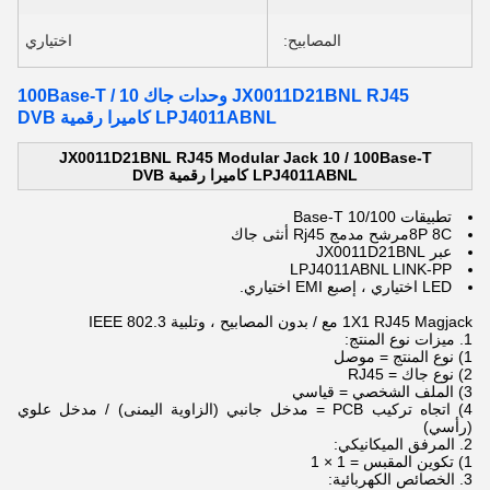
المصابيح:
اختياري
JX0011D21BNL RJ45 وحدات جاك 10 / 100Base-T
LPJ4011ABNL كاميرا رقمية DVB
JX0011D21BNL RJ45 Modular Jack 10 / 100Base-T
LPJ4011ABNL كاميرا رقمية DVB
تطبيقات 10/100 Base-T
8P 8C
مرشح مدمج Rj45 أنثى جاك
عبر JX0011D21BNL
LPJ4011ABNL LINK-PP
LED اختياري ، إصبع EMI اختياري.
1X1 RJ45 Magjack مع / بدون المصابيح ، وتلبية IEEE 802.3
1. ميزات نوع المنتج:
1) نوع المنتج = موصل
2) نوع جاك = RJ45
3) الملف الشخصي = قياسي
4) اتجاه تركيب PCB = مدخل جانبي (الزاوية اليمنى) / مدخل علوي
(رأسي)
2. المرفق الميكانيكي:
1) تكوين المقبس = 1 × 1
3. الخصائص الكهربائية: