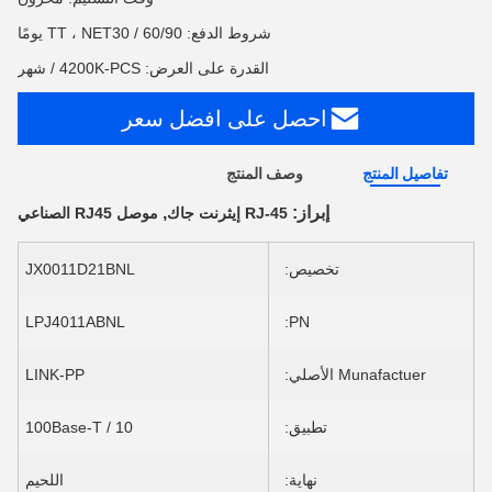
شروط الدفع: TT ، NET30 / 60/90 يومًا
القدرة على العرض: 4200K-PCS / شهر
احصل على افضل سعر
تفاصيل المنتج
وصف المنتج
إبراز:
,
RJ-45 إيثرنت جاك
موصل RJ45 الصناعي
تخصيص:
JX0011D21BNL
LPJ4011ABNL
PN:
Munafactuer الأصلي:
LINK-PP
تطبيق:
10 / 100Base-T
نهاية:
اللحيم