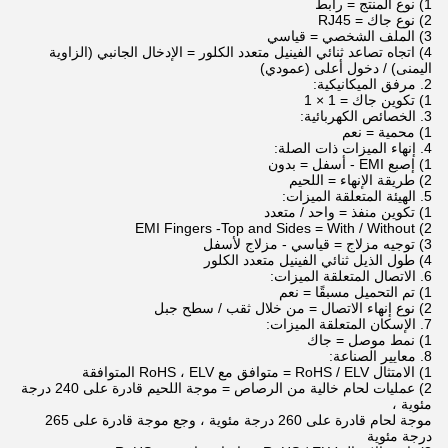
1) نوع المنتج = رابط
2) نوع جاك = RJ45
3) الملف الشخصي = قياسي
4) اتجاه تصاعد ثنائي الفينيل متعدد الكلور = الإدخال الجانبي (الزاوية
اليمنى) / دخول أعلى (عمودي)
2. مرفق الميكانيكية:
1) تكوين جاك = 1 × 1
3. الخصائص الكهربائية:
1) محمية = نعم
4. إنهاء الميزات ذات الصلة:
1) إصبع EMI - أسفل = بدون
2) طريقة الإنهاء = اللحيم
5. الهيئة المتعلقة الميزات:
1) تكوين منفذ = واحد / متعدد
2) EMI Fingers -Top and Sides = With / Without
3) توجيه مزلاج = قياسي - مزلاج لأسفل
4) طول الذيل ثنائي الفينيل متعدد الكلور
6. الاتصال المتعلقة الميزات:
1) تم التحميل مسبقًا = نعم
2) نوع إنهاء الاتصال = من خلال ثقب / سطح جبل
7. الإسكان المتعلقة الميزات:
1) نمط موصل = جاك
8. معايير الصناعة:
1) الامتثال RoHS / ELV = متوافق مع RoHS ، ELV المتوافقة
2) عمليات لحام خالية من الرصاص = موجة اللحيم قادرة على 240 درجة
مئوية ،
موجة لحام قادرة على 260 درجة مئوية ، وجع موجة قادرة على 265
درجة مئوية