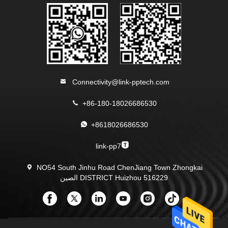
Connectivity@link-pptech.com
+86-180-18026686530
+8618026686530
link-pp7
NO54 South Jinhu Road ChenJiang Town Zhongkai
DISTRICT Huizhou 516229 الصين