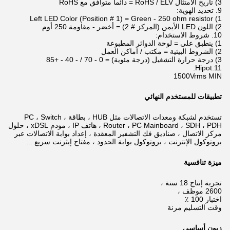
3) تاريخ الامتثال RoHS / ELV = دائما متوافق مع RoHS
9. تحديد الهوية:
1) Left LED Color (Position # 1) = Green - 250 ohm resistor
2) اللون LED الأيمن (المركز # 2) = أخضر - مقاومة 250 أوم
10. شروط الاستخدام:
1) ينطبق على = لوحة الدوائر المطبوعة
2) الشروط البيئية = مكتب / أماكن العمل
3) درجة حرارة التشغيل (درجة مئوية) = 0 - 70 / - 40 - +85
11.Hipot:
1500Vrms MIN
تطبيقات للمستخدم النهائي
تستخدم لشبكة ومعدات الاتصالات مثل HUB ، بطاقة PC ، Switch ،
Router ، PC Mainboard ، SDH ، PDH ، هاتف IP ، مودم xDSL ،
حلول
مركز الاتصال ، صناديق فك التشفير المعقدة ، إعداد بوابة الاتصالات عبر
بروتوكول الإنترنت ، بروتوكول بوابة الحدود ، مفتاح إيثرنت سريع ...
ميزة تنافسية
تجربة إنتاج 18 سنة ،
2600 موظف ،
اختبار 100 ٪
وقت التسليم مرنة
زبون أساسي