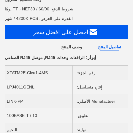
شروط الدفع: TT ، NET30 / 60/90 يومًا
القدرة على العرض: 4200K-PCS / شهر
احصل على افضل سعر
تفاصيل المنتج
وصف المنتج
إبراز:
,
الرافعات وحدات RJ45
موصل RJ45 الصناعي
رقم الجزء:
XFATM2E-Clxu1-4MS
إنتاج متسلسل:
LPJ4011GENL
Munafactuer الأصلي:
LINK-PP
تطبيق:
10 / 100BASE-T
نهاية:
اللحيم