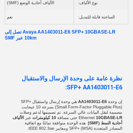
نوع الألياف:
الألياف أحادية الوضع (SMF)
الساخنة قابلة للتبديل:
نعم
Avaya AA1403011-E6 SFP+ 10GBASE-LR تصل إلى
10km عبر SMF
نظرة عامة على وحدة الإرسال والاستقبال
SFP+ AA1403011-E6:
إن وحدة
AA1403011-E6
هي وحدة إرسال واستقبال SFP+
(Small Form-Factor Pluggable Plus) بسرعة 10 جيجابت
مصممة لنقل البيانات عالي السرعة. تم تصميمها لدعم وصلات
10GBASE-LR
Ethernet
حتى مسافة
10 كيلومترات
عبر
الألياف
أحادية النمط (SMF)
. هذه الوحدة متوافقة تمامًا مع اتفاقية
المصادر المتعددة SFP+ (MSA) ومعايير IEEE 802.3ae.