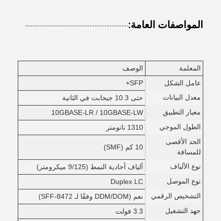
المواصفات العامة:
المعلمة
الوصف
عامل الشكل
SFP+
معدل البيانات
حتى 10.3 جيجابت في الثانية
معيار التطبيق
10GBASE-LR / 10GBASE-LW
الطول الموجي
1310 نانومتر
الحد الأقصى
10 كم (SMF)
للمسافة
نوع الألياف
ألياف أحادية النمط (9/125 ميكرومتر)
نوع الموصل
Duplex LC
التشخيص الرقمي
نعم (DDM/DOM وفقًا لـ SFF-8472)
جهد التشغيل
3.3 فولت