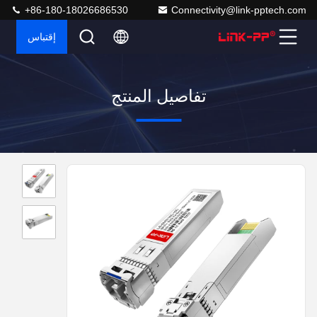
+86-180-18026686530
Connectivity@link-pptech.com
إقتباس
تفاصيل المنتج