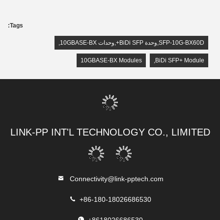
Tags:
SFP-10G-BX60D,وحدة BiDi SFP+,وحدات 10GBASE-BX
,
10GBASE-BX Modules
,
BiDi SFP+ Module
LINK-PP INT'L TECHNOLOGY CO., LIMITED
Connectivity@link-pptech.com
+86-180-18026686530