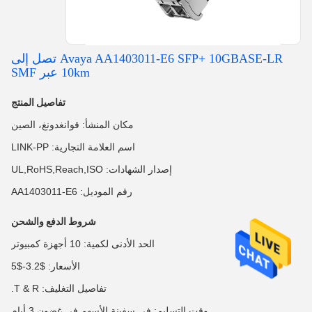
Avaya AA1403011-E6 SFP+ 10GBASE-LR تصل إلى
10km عبر SMF
تفاصيل المنتج
مكان المنشأ: قوانغدونغ، الصين
اسم العلامة التجارية: LINK-PP
إصدار الشهادات: UL,RoHS,Reach,ISO
رقم الموديل: AA1403011-E6
شروط الدفع والشحن
الحد الأدنى لكمية: 10 أجهزة كمبيوتر
الأسعار: $3.2-$5
تفاصيل التغليف: T & R.
وقت التسليم: في سفينة الأسهم في غضون 3 أيام