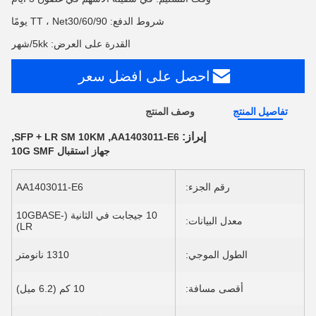
شروط الدفع: TT ، Net30/60/90 يومًا
القدرة على العرض: 5kk/شهر
احصل على افضل سعر
تفاصيل المنتج
وصف المنتج
إبراز:
,
,
SFP + LR SM 10KM
AA1403011-E6
جهاز استقبال 10G SMF
رقم الجزء:
AA1403011-E6
10 جيجابت في الثانية (10GBASE-
معدل البيانات:
LR)
الطول الموجي:
1310 نانومتر
أقصى مسافة:
10 كم (6.2 ميل)