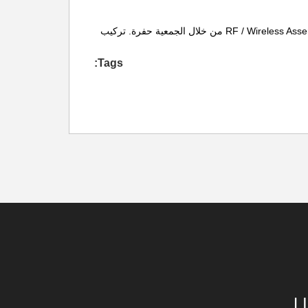
مرنة الكلور الجمعية. تجميع الكلور المرنة جامدة؛ Microelectronic ، فليب رقاقة. Microelectronic ، رقاقة على متن؛ الجمعية الضوئية RF / Wireless Assembly من خلال الجمعية حفرة. تركيب
Tags:
L