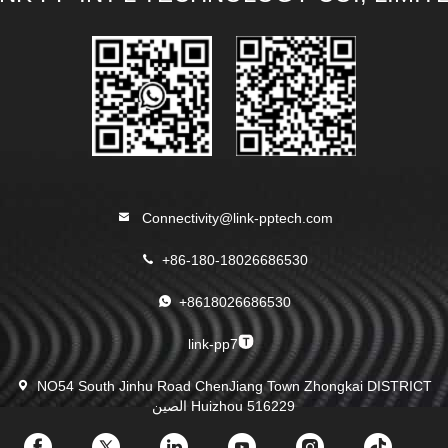
Connectivity@link-pptech.com
+86-180-18026686530
+8618026686530
link-pp7
NO54 South Jinhu Road ChenJiang Town Zhongkai DISTRICT
Huizhou 516229 الصين