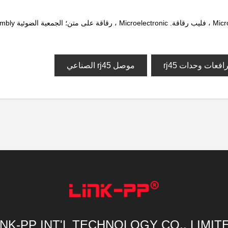
موصل rj45 الصناعي
INK-PP INT'L TECHNOLOGY CO., LIMIT