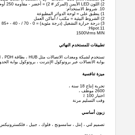
2) اللون LED الأيمن (المركز # 2) = أخضر - مقاومة 250 أوم
10. شروط الاستخدام:
1) ينطبق على = لوحة الدوائر المطبوعة
2) الشروط البيئية = مكتب / أماكن العمل
3) درجة حرارة التشغيل (درجة مئوية) = 0 - 70 / - 40 - +85
11.Hipot:
1500Vrms MIN
تطبيقات للمستخدم النهائي
تستخدم لشبكة ومعدات الاتصالات مثل HUB ، بطاقة PC ، Switch ، Router ، PC Mainboard ، SDH ، PDH ، هاتف IP ، مودم xDSL ،
بوابة الاتصالات عبر بروتوكول الإنترنت ، بروتوكول بوابة الحدو
ميزة تنافسية
تجربة إنتاج 18 سنة ،
2600 موظف ،
اختبار 100 ٪
وقت التسليم مرنة
زبون أساسي
تصميم لتي ، إنتل ، سامسونج ، فلوك ، جبيل ، فلكسترونيكس ، السرو 