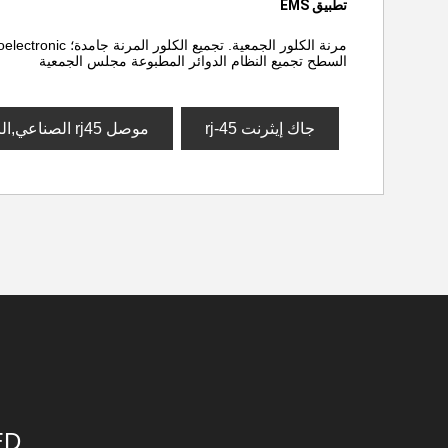
تطبيق EMS
السطح تجميع النظام الدوائر المطبوعة مجلس الجمعية
جاك إيثرنت rj-45
موصل rj45 الصناعي,الرافعات وحدات rj45
ED