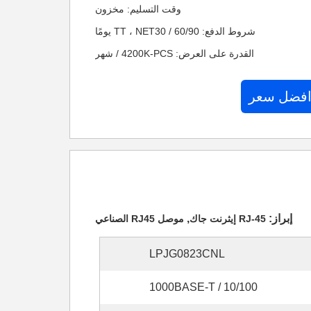
وقت التسليم: مخزون
شروط الدفع: TT ، NET30 / 60/90 يومًا
القدرة على العرض: 4200K-PCS / شهر
افضل سعر
إبراز:
,
RJ-45 إيثرنت جاك
موصل RJ45 الصناعي
LPJG0823CNL
10/100 / 1000BASE-T