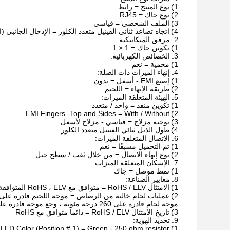
1) نوع المنتج = رابط
2) نوع جاك = RJ45
3) الملف الشخصي = قياسي
4) اتجاه تصاعد ثنائي الفينيل متعدد الكلور = الإدخال الجانبي (الزاوية اليمنى) / دخول أعلى (عمودي)
2. مرفق الميكانيكية:
1) تكوين جاك = 1 × 1
3. الخصائص الكهربائية:
1) محمية = نعم
4. إنهاء الميزات ذات الصلة:
1) إصبع EMI - أسفل = بدون
2) طريقة الإنهاء = اللحيم
5. الهيئة المتعلقة الميزات:
1) تكوين منفذ = واحد / متعدد
2) EMI Fingers -Top and Sides = With / Without
3) توجيه مزلاج = قياسي - مزلاج لأسفل
4) طول الذيل ثنائي الفينيل متعدد الكلور
6. الاتصال المتعلقة الميزات:
1) تم التحميل مسبقًا = نعم
2) نوع إنهاء الاتصال = من خلال ثقب / سطح جبل
7. الإسكان المتعلقة الميزات:
1) نمط موصل = جاك
8. معايير الصناعة:
1) الامتثال RoHS / ELV = متوافق مع RoHS ، ELV المتوافقة
2) عمليات لحام خالية من الرصاص = موجة اللحيم قادرة على 240 درجة مئوية ،
موجة لحام قادرة على 260 درجة مئوية ، وجع موجة قادرة على 265 درجة مئوية
3) تاريخ الامتثال RoHS / ELV = دائما متوافق مع RoHS
9. تحديد الهوية:
1) Left LED Color (Position # 1) = Green - 250 ohm resistor