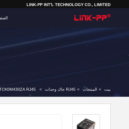
LINK-PP INT'L TECHNOLOGY CO., LIMITED
الصفح
بيت
>
المنتجات
>
RJ45 جاك وحدات
>
101110FTCK0M430ZA RJ45 وحدات جاك 8535-16JUR Buit-in Fixed port switch