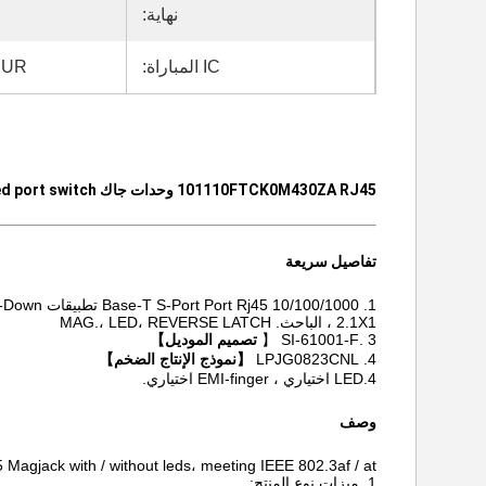
نهاية:
IC المباراة:
JUR
101110FTCK0M430ZA RJ45 وحدات جاك ATMEGA8535-16JUR Buit-in Fixed port switch
تفاصيل سريعة
1.
10/100/1000 Base-T S-Port Port Rj45 تطبيقات Tab-Down
2.1X1 ، الباحث. MAG.، LED، REVERSE LATCH
3 .SI-61001-F 【
تصميم الموديل】
4. LPJG0823CNL
【نموذج الإنتاج الضخم】
4.LED اختياري ، EMI-finger اختياري.
وصف
agjack with / without leds، meeting IEEE 802.3af / at
1. ميزات نوع المنتج: