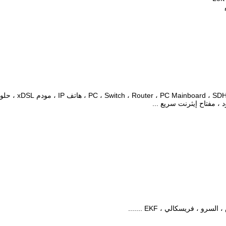
حلول 
د ، مفتاح إيثرنت سريع ...
، فريسكالي ، EKF .......