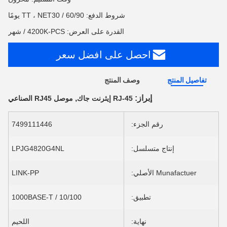
شروط الدفع: TT ، NET30 / 60/90 يومًا
القدرة على العرض: 4200K-PCS / شهر
احصل على افضل سعر
تفاصيل المنتج
وصف المنتج
إبراز:
,
RJ-45 إيثرنت جاك
موصل RJ45 الصناعي
رقم الجزء:
7499111446
إنتاج متسلسل:
LPJG4820G4NL
Munafactuer الأصلي:
LINK-PP
تطبيق:
10/100 / 1000BASE-T
نهاية:
اللحيم