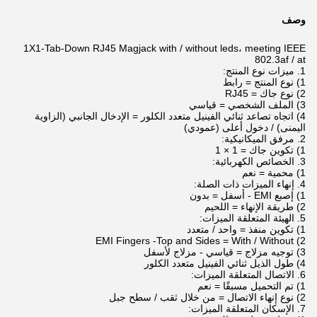
وصف
1X1-Tab-Down RJ45 Magjack with / without leds، meeting IEEE
802.3af / at
1. ميزات نوع المنتج:
1) نوع المنتج = رابط
2) نوع جاك = RJ45
3) الملف الشخصي = قياسي
4) اتجاه تصاعد ثنائي الفينيل متعدد الكلور = الإدخال الجانبي (الزاوية
اليمنى) / دخول أعلى (عمودي)
2. مرفق الميكانيكية:
1) تكوين جاك = 1 × 1
3. الخصائص الكهربائية:
1) محمية = نعم
4. إنهاء الميزات ذات الصلة:
1) إصبع EMI - أسفل = بدون
2) طريقة الإنهاء = اللحيم
5. الهيئة المتعلقة الميزات:
1) تكوين منفذ = واحد / متعدد
2) EMI Fingers -Top and Sides = With / Without
3) توجيه مزلاج = قياسي - مزلاج لأسفل
4) طول الذيل ثنائي الفينيل متعدد الكلور
6. الاتصال المتعلقة الميزات:
1) تم التحميل مسبقًا = نعم
2) نوع إنهاء الاتصال = من خلال ثقب / سطح جبل
7. الإسكان المتعلقة الميزات: