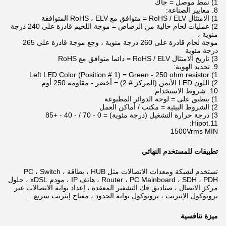
1) نمط موصل = جاك
8. معايير الصناعة:
1) الامتثال RoHS / ELV = متوافق مع RoHS ، ELV المتوافقة
2) عمليات لحام خالية من الرصاص = موجة اللحيم قادرة على 240 درجة
مئوية ،
موجة لحام قادرة على 260 درجة مئوية ، وجع موجة قادرة على 265
درجة مئوية
3) تاريخ الامتثال RoHS / ELV = دائما متوافق مع RoHS
9. تحديد الهوية:
1) Left LED Color (Position # 1) = Green - 250 ohm resistor
2) اللون LED الأيمن (المركز # 2) = أخضر - مقاومة 250 أوم
10. شروط الاستخدام:
1) ينطبق على = لوحة الدوائر المطبوعة
2) الشروط البيئية = مكتب / أماكن العمل
3) درجة حرارة التشغيل (درجة مئوية) = 0 - 70 / - 40 - +85
11.Hipot:
1500Vrms MIN
تطبيقات للمستخدم النهائي
تستخدم لشبكة ومعدات الاتصالات مثل HUB ، بطاقة PC ، Switch ،
Router ، PC Mainboard ، SDH ، PDH ، هاتف IP ، مودم xDSL ،
حلول
مركز الاتصال ، صناديق فك التشفير المعقدة ، إعداد بوابة الاتصالات عبر
بروتوكول الإنترنت ، بروتوكول بوابة الحدود ، مفتاح إيثرنت سريع ...
ميزة تنافسية