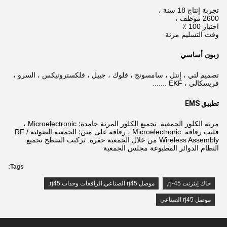
تجربة إنتاج 18 سنة ،
2600 موظف ،
اختبار 100 ٪
وقت التسليم مرنة
زبون أساسي
تصميم لتي ، إنتل ، سامسونج ، فلوك ، جبيل ، فلكسترونيكس ، السرو ،
فريسكالي ، EKF .......
تطبيق EMS
مرنة الكلور الجمعية. تجميع الكلور المرنة جامدة؛ Microelectronic ،
فليب رقاقة. Microelectronic ، رقاقة على متن؛ الجمعية الضوئية RF /
Wireless Assembly من خلال الجمعية حفرة. تركيب السطح تجميع
النظام الدوائر المطبوعة مجلس الجمعية
Tags:
جاك إيثرنت rj-45
,
موصل rj45 الصناعي,الرافعات وحدات rj45
,
موصل rj45 الصناعي