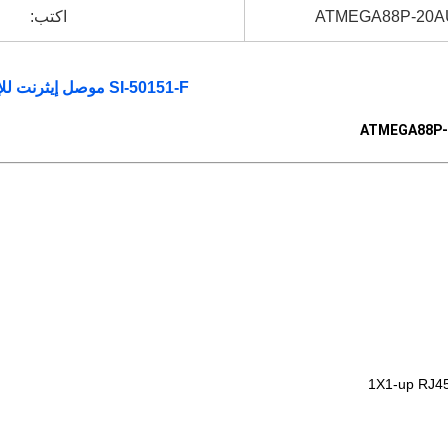
ATMEGA88P-20
اكتب:
SI-50151-F موصل إيثرنت للإناث ، ATMEGA88P-20AUR Buit-in Z-Wave
1X1-up RJ45 