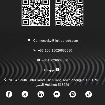
Connectivity@link-pptech.com
+86-180-18026686530
+8618026686530
link-pp7
NO54 South Jinhu Road ChenJiang Town Zhongkai DISTRICT
Huizhou 516229 الصين