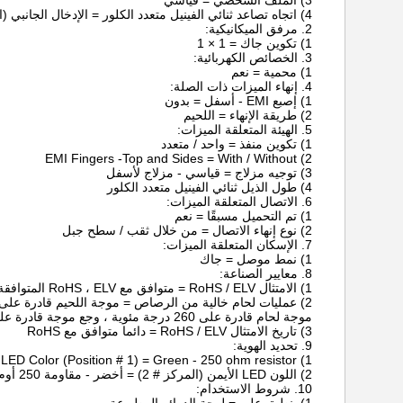
3) الملف الشخصي = قياسي
4) اتجاه تصاعد ثنائي الفينيل متعدد الكلور = الإدخال الجانبي (الزاوية اليمنى) / دخول أعلى (عمودي)
2. مرفق الميكانيكية:
1) تكوين جاك = 1 × 1
3. الخصائص الكهربائية:
1) محمية = نعم
4. إنهاء الميزات ذات الصلة:
1) إصبع EMI - أسفل = بدون
2) طريقة الإنهاء = اللحيم
5. الهيئة المتعلقة الميزات:
1) تكوين منفذ = واحد / متعدد
2) EMI Fingers -Top and Sides = With / Without
3) توجيه مزلاج = قياسي - مزلاج لأسفل
4) طول الذيل ثنائي الفينيل متعدد الكلور
6. الاتصال المتعلقة الميزات:
1) تم التحميل مسبقًا = نعم
2) نوع إنهاء الاتصال = من خلال ثقب / سطح جبل
7. الإسكان المتعلقة الميزات:
1) نمط موصل = جاك
8. معايير الصناعة:
1) الامتثال RoHS / ELV = متوافق مع RoHS ، ELV المتوافقة
2) عمليات لحام خالية من الرصاص = موجة اللحيم قادرة على 240 درجة مئوية ،
موجة لحام قادرة على 260 درجة مئوية ، وجع موجة قادرة على 265 درجة مئوية
3) تاريخ الامتثال RoHS / ELV = دائما متوافق مع RoHS
9. تحديد الهوية:
1) Left LED Color (Position # 1) = Green - 250 ohm resistor
2) اللون LED الأيمن (المركز # 2) = أخضر - مقاومة 250 أوم
10. شروط الاستخدام: