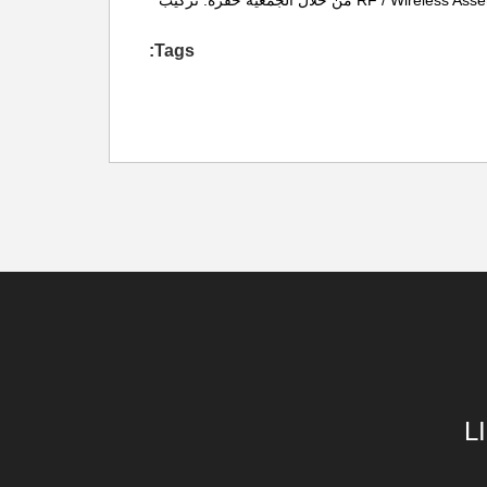
مرنة الكلور الجمعية. تجميع الكلور المرنة جامدة؛ Microelectronic ، فليب رقاقة. Microelectronic ، رقاقة على متن؛ الجمعية الضوئية RF / Wireless Assembly من خلال الجمعية حفرة. تركيب
Tags:
L