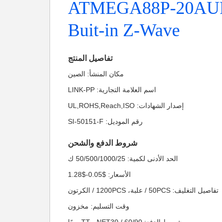
إناث ، ATMEGA88P-20AUR
Buit-in Z-Wave
تفاصيل المنتج
مكان المنشأ: الصين
اسم العلامة التجارية: LINK-PP
إصدار الشهادات: UL,ROHS,Reach,ISO
رقم الموديل: SI-50151-F
شروط الدفع والشحن
الحد الأدنى لكمية: 50/500/1000/25 ك
الأسعار: $0.05-$1.28
تفاصيل التغليف: 50PCS / علبة، 1200PCS / الكرتون
وقت التسليم: مخزون