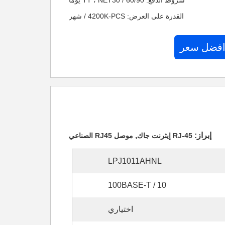
شروط الدفع: TT ، NET30 / 60/90 يومًا
القدرة على العرض: 4200K-PCS / شهر
افضل سعر
إبراز:
,
RJ-45 إيثرنت جاك
موصل RJ45 الصناعي
LPJ1011AHNL
10 / 100BASE-T
اختياري