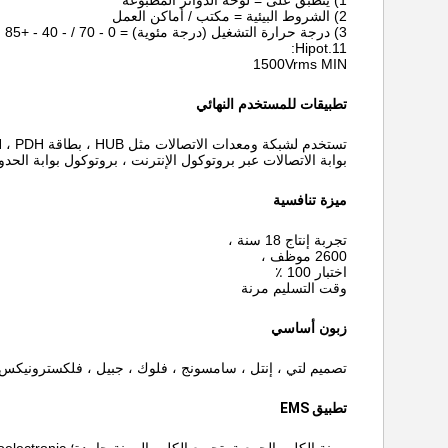
1) ينطبق على = لوحة الدوائر المطبوعة
2) الشروط البيئية = مكتب / أماكن العمل
3) درجة حرارة التشغيل (درجة مئوية) = 0 - 70 / - 40 - +85
11.Hipot:
1500Vrms MIN
تطبيقات للمستخدم النهائي
تستخدم لشبكة ومعدات الاتصالات مثل HUB ، بطاقة PC ، Switch ، Router ، PC Mainboard ، SDH ، PDH ، هاتف IP ، مودم xDSL ،
بوابة الاتصالات عبر بروتوكول الإنترنت ، بروتوكول بوابة الحدو
ميزة تنافسية
تجربة إنتاج 18 سنة ،
2600 موظف ،
اختبار 100 ٪
وقت التسليم مرنة
زبون أساسي
تصميم لتي ، إنتل ، سامسونج ، فلوك ، جبيل ، فلكسترونيكس ، السرو 
تطبيق EMS