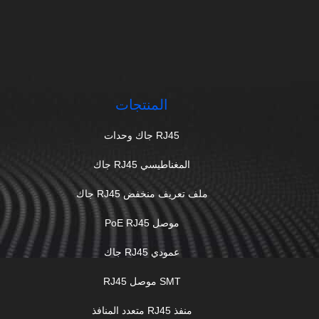
المنتجات
RJ45 جاك وحدات
المغناطيسي RJ45 جاك
ملف تعريف منخفض RJ45 جاك
موصل PoE RJ45
عمودي RJ45 جاك
SMT موصل RJ45
منفذ RJ45 متعدد المنافذ