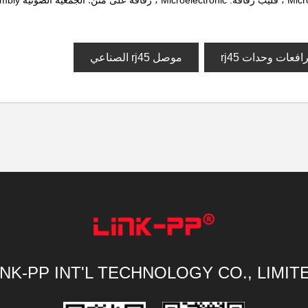
موصل rj45 الصناعي
INK-PP INT'L TECHNOLOGY CO., LIMIT