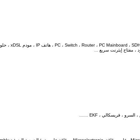
حلول 
د ، مفتاح إيثرنت سريع ...
، فريسكالي ، EKF .......