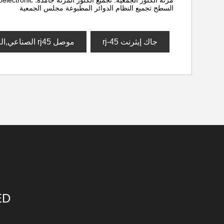
السطح تجميع النظام الدوائر المطبوعة مجلس الجمعية
جاك إيثرنت rj-45
موصل rj45 الصناعي,الرافعات وحدات rj45
ED