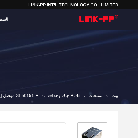
LINK-PP INT'L TECHNOLOGY CO., LIMITED
الصفح
بيت
>
المنتجات
>
RJ45 جاك وحدات
>
SI-50151-F موصل إيثرنت للإناث ، ATMEGA88P-20AUR Buit-in Z-Wave