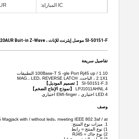
IC المباراة:
AUR
SI-50151-F موصل إيثرنت للإناث ، ATMEGA88P-20AUR Buit-in Z-Wave
تفاصيل سريعة
1.10 / 100Base-T
S -gle Port Rj45 up التطبيقات
2.1X1 ، الباحث. MAG.، LED، REVERSE LATCH
3.SI-50151-F 【
تصميم الموديل】
4.LPJ1011AHNL
【نموذج الإنتاج الضخم】
4.LED اختياري ، EMI-finger اختياري.
وصف
Magjack with / without leds، meeting IEEE 802.3af / at
1. ميزات نوع المنتج:
1) نوع المنتج = رابط
2) نوع جاك = RJ45