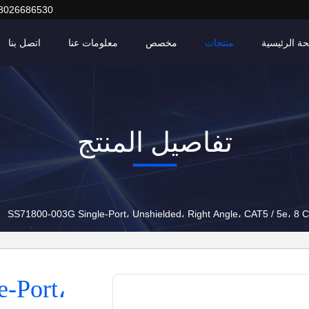
8026686530
ة الرئيسية
منتجات
مخصص
معلومات عنا
اتصل بنا
تفاصيل المنتج
SS71800-003G Single-Port، Unshielded، Right Angle، CAT5 / 5e، 8 Co
-Port،