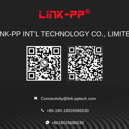
INK-PP INT'L TECHNOLOGY CO., LIMIT
Connectivity@link-pptech.com
+86-180-18026686530
+8618026686530