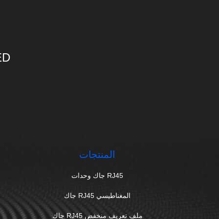
ED
المنتجات
RJ45 جاك وحدات
المغناطيسي RJ45 جاك
ملف تعريف منخفض RJ45 جاك