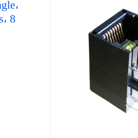
gle،
s، 8