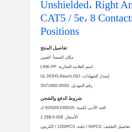
Unshielded، Right An
CAT5 / 5e، 8 Contact
Positions
تفاصيل المنتج
مكان المنشأ: الصين
اسم العلامة التجارية: LINK-PP
إصدار الشهادات: UL,ROHS,Reach,ISO
رقم الموديل: SS71800-003G
شروط الدفع والشحن
الحد الأدنى لكمية: 50/500/1000/25 ك
الأسعار: $0.05-$1.28
تفاصيل التغليف: 50PCS / علبة، 1200PCS / الكرتون