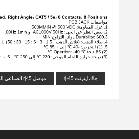
d، Right Angle، CAT5 / 5e، 8 Contacts، 8 Positions
مواصفات PCB JACK
1. عزل المقاومة: 500MMIN @ 500 VDC
2. بغض النظر عن الجهد: AC1000V 50Hz أو 60Hz 1min.
3.Durability: 600 دوائر التزاوج MIN.
4. طلاء الذهب: (فلاش الذهب ؛ 1.5 ؛ 3 ؛ 6 ؛ 15 ؛ 30 ؛ 50) U "بوصة
5. (1) التخزين: -40 ℃ إلى + 85 ℃
(2) Opertion: -40 ℃ to + 85 ℃
(3) درجة حرارة اللحام الموجي: 230 ℃ إلى 250 ℃ ، 5 ～ 10 ثانية.
جاك إيثرنت rj-45
موصل rj45 الصناعي,الرافعات وحدات rj45