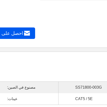
احصل على 
SS71800-003G
مصنوع في الصين:
CAT5 / 5E
عينات: