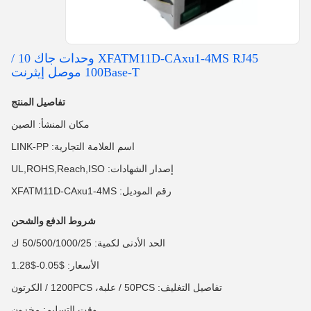
XFATM11D-CAxu1-4MS RJ45 وحدات جاك 10 /
100Base-T موصل إيثرنت
تفاصيل المنتج
مكان المنشأ: الصين
اسم العلامة التجارية: LINK-PP
إصدار الشهادات: UL,ROHS,Reach,ISO
رقم الموديل: XFATM11D-CAxu1-4MS
شروط الدفع والشحن
الحد الأدنى لكمية: 50/500/1000/25 ك
الأسعار: $0.05-$1.28
تفاصيل التغليف: 50PCS / علبة، 1200PCS / الكرتون
وقت التسليم: مخزون