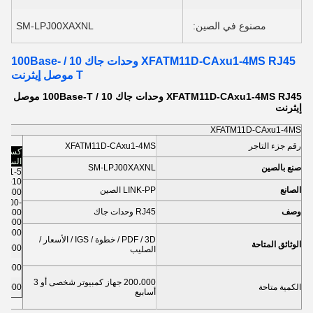
مصنوع في الصين:
SM-LPJ00XAXNL
XFATM11D-CAxu1-4MS RJ45 وحدات جاك 10 / 100Base-
T موصل إيثرنت
XFATM11D-CAxu1-4MS RJ45 وحدات جاك 10 / 100Base-T موصل
إيثرنت
XFATM11D-CAxu1-4MS
رقم جزء التاجر
XFATM11D-CAxu1-4MS
كسر
السعر
صنع بالصين
SM-LPJ00XAXNL
1-5
50
10-
الصانع
LINK-PP الصين
0-500
1،000-
وصف
RJ45 وحدات جاك
2،500
5000
10000
PDF / 3D / خطوة / IGS / الأسعار /
الوثائق المتاحة
50000
الصليب
00000
200،000 جهاز كمبيوتر شخصى أو 3
الكمية متاحة
00000
أسابيع