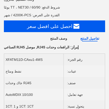
شروط الدفع: TT ، NET30 / 60/90 يومًا
القدرة على العرض: 4200K-PCS / شهر
احصل على افضل سعر
تفاصيل المنتج
وصف المنتج
إبراز:
,
الرافعات وحدات RJ45
موصل RJ45 الصناعي
رقم الجزء:
XFATM11D-CAxu1-4MS
عينات:
نشط ومتاح
صنف:
RJ45 جاك وحدات
جهة تعامل:
10/100 AutoMDIX
يتحول نسبة:
1CT: 1CT و 1CT: 1