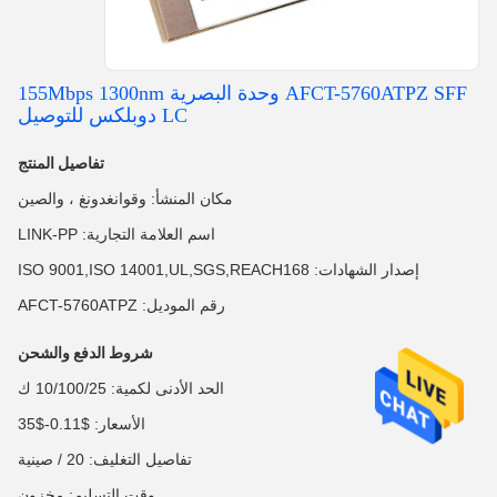
AFCT-5760ATPZ SFF وحدة البصرية 155Mbps 1300nm
LC دوبلكس للتوصيل
تفاصيل المنتج
مكان المنشأ: وقوانغدونغ ، والصين
اسم العلامة التجارية: LINK-PP
إصدار الشهادات: ISO 9001,ISO 14001,UL,SGS,REACH168
رقم الموديل: AFCT-5760ATPZ
شروط الدفع والشحن
الحد الأدنى لكمية: 10/100/25 ك
الأسعار: $0.11-$35
تفاصيل التغليف: 20 / صينية
وقت التسليم: مخزون