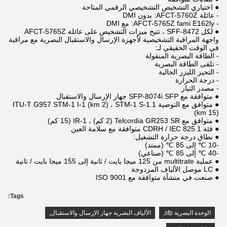
● اختياري التشخيص التشخيصي الرقمي المتاحة
- عائلة AFCT-5760Z: بدون DMI
- AFCT-5765Z fami E162ly: مع DMI
● لكل SFF-8472 ، تتيح ميزات التشخيص على عائلة AFCT-5765Z
واجهة المراقبة التشخيصية لأجهزة الإرسال والاستقبال البصرية مع مراقبة
في الوقت الحقيقي لـ:
- الطاقة البصرية المنقولة
- تلقى الطاقة البصرية
- التحيز الليزر الحالية
- درجة الحرارة
- مصدر التيار
● متوافقة مع SFP-8074i SFP جهاز الإرسال والاستقبال
● متوافق مع التوصية ITU-T G957 STM-1 I-1 (km 2) ، STM-1 S-1.1
(km 15)
● متوافق مع Telcordia GR253 SR (2 كم) ، IR-1 (15 كم)
● فئة 1 CDRH / IEC 825 متوافقة مع سلامة العين
● نطاق درجة حرارة التشغيل:
-10 ℃ إلى 85 ℃ (ممتد)
-40 ℃ إلى 85 ℃ (صناعي)
● عملية multitrate من 125 ميجا بايت / ثانية إلى 155 ميجا بايت / ثانية
● LC موصل الألياف المزدوجة
● صنعت في منشأة متوافقة مع ISO 9001
Tags:
الوحدة البصرية sfp
,
الألياف البصرية جهاز الإرسال والاستقبال
,