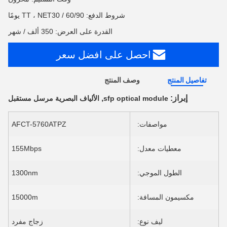
شروط الدفع: TT ، NET30 / 60/90 يومًا
القدرة على العرض: 350 ألف / شهر
احصل على افضل سعر
تفاصيل المنتج
وصف المنتج
إبراز:
,
sfp optical module
الألياف البصرية مرسل مستقبل
مواصفات:
AFCT-5760ATPZ
معطيات معدل:
155Mbps
الطول الموجي:
1300nm
مكسيمون المسافة:
15000m
ليف نوع:
زجاج مفرد