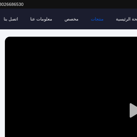
8026686530
ة الرئيسية
منتجات
مخصص
معلومات عنا
اتصل بنا
Play
Video