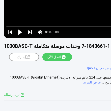
Loaded
:
0%
0:00
/
0:00
Play
Play
Play
Mute
Current
Duration
next
next
Time
اتصل الآن
شارك
س معيارية rj45
1-1840661-7 RJ45 Multi-Port Jack خصائص المفاتيح: تكوين الميناء: تم تجميعها على 2x4. دعم سرعة الايثرنت:1000BASE-T (Gigabit Ethernet)
عرض المزيد
اترك رسالة