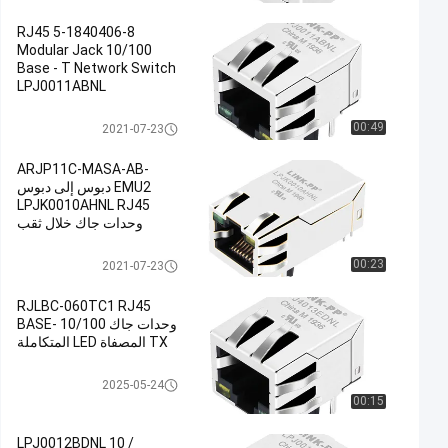
5-1840406-8 RJ45
Modular Jack 10/100
Base - T Network Switch
LPJ0011ABNL
RJ45 جاك وحدات
00:49
2021-07-23
ARJP11C-MASA-AB-
EMU2 دبوس إلى دبوس
LPJK0010AHNL RJ45
وحدات جاك خلال ثقب
RJ45 جاك وحدات
00:23
2021-07-23
RJLBC-060TC1 RJ45
وحدات جاك 10/100 BASE-
TX المصفاة LED المتكاملة
المغناطيسي RJ45 جاك
2025-05-24
00:15
LPJ0012BDNL 10 /