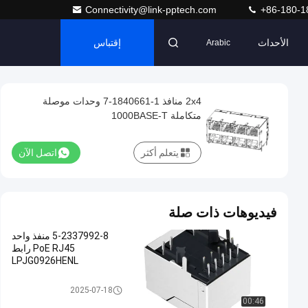
Connectivity@link-pptech.com
+86-180-1
الأحداث
إقتباس
Arabic
2x4 منافذ 1-1840661-7 وحدات موصلة
متكاملة 1000BASE-T
يتعلم أكثر
اتصل الآن
فيديوهات ذات صلة
5-2337992-8 منفذ واحد
PoE RJ45 رابط
LPJG0926HENL
موصل PoE RJ45
2025-07-18
00:46