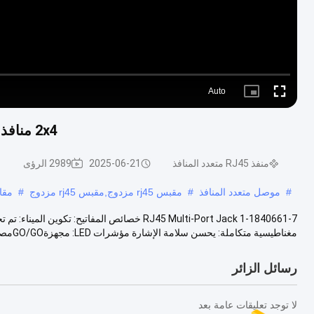
Auto
Picture-
Fullscreen
in-
Picture
2x4 منافذ 1-1840661-7 وحدات موصلة متكاملة 1000BASE-T
منفذ RJ45 متعدد المنافذ
2025-06-21
2989 الرؤى
#
موصل متعدد المنافذ
#
مقبس rj45 مزدوج,مقبس rj45 مزدوج
#
مقاب
مغناطيسية متكاملة: يحسن سلامة الإشارة مؤشرات LED: مجهزةGO/GOمصابيح ....
رسائل الزائر
لا توجد تعليقات عامة بعد